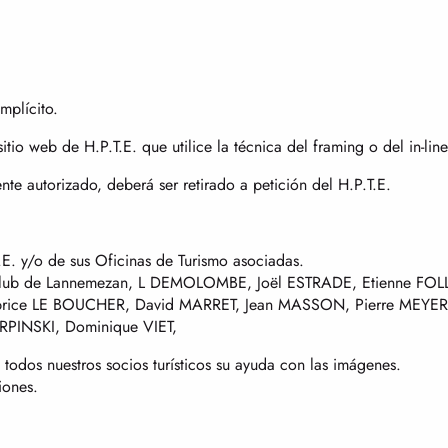
mplícito.
tio web de H.P.T.E. que utilice la técnica del framing o del in-line
nte autorizado, deberá ser retirado a petición del H.P.T.E.
.E. y/o de sus Oficinas de Turismo asociadas.
 club de Lannemezan, L DEMOLOMBE, Joël ESTRADE, Etienne FOLL
 Fabrice LE BOUCHER, David MARRET, Jean MASSON, Pierre MEY
ERPINSKI, Dominique VIET,
todos nuestros socios turísticos su ayuda con las imágenes.
iones.