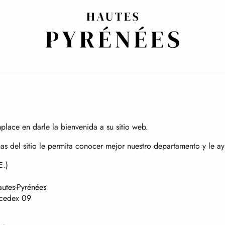
Inicio
Información jurídica
ormación juríd
lace en darle la bienvenida a su sitio web.
s del sitio le permita conocer mejor nuestro departamento y le ay
E.)
utes-Pyrénées
 cedex 09