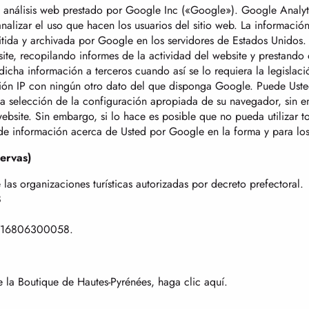
de análisis web prestado por Google Inc («Google»). Google Analyti
nalizar el uso que hacen los usuarios del sitio web. La informació
mitida y archivada por Google en los servidores de Estados Unidos
site, recopilando informes de la actividad del website y prestando 
 dicha información a terceros cuando así se lo requiera la legisla
ón IP con ningún otro dato del que disponga Google. Puede Usted 
a selección de la configuración apropiada de su navegador, sin 
site. Sin embargo, si lo hace es posible que no pueda utilizar toda
de información acerca de Usted por Google en la forma y para los 
ervas)
as organizaciones turísticas autorizadas por decreto prefectoral.
8
77716806300058.
e la Boutique de Hautes-Pyrénées, haga clic aquí.