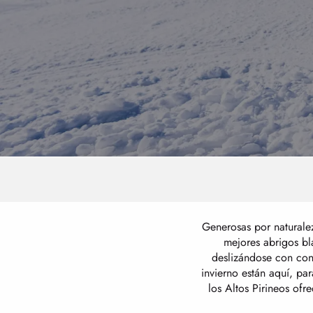
Generosas por naturale
mejores abrigos bla
deslizándose con conf
invierno están aquí, pa
los Altos Pirineos ofr