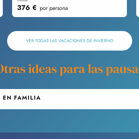
376
€
por persona
VER TODAS LAS VACACIONES DE INVIERNO
Otras ideas para las pausa
 EN FAMILIA