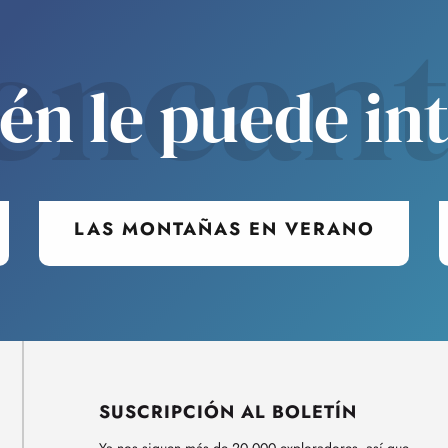
encan
n le puede in
LAS MONTAÑAS EN VERANO
SUSCRIPCIÓN AL BOLETÍN