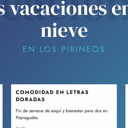
cacio
s vacaciones en
nieve
EN LOS PIRINEOS
COMODIDAD EN LETRAS
DORADAS
Fin de semana de esquí y bienestar para dos en
Peyragudes
desde