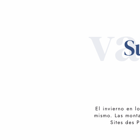
va
S
El invierno en l
mismo. Las monta
Sites des 