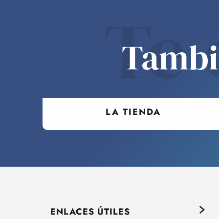
Te 
Tambié
LA TIENDA
ENLACES ÚTILES