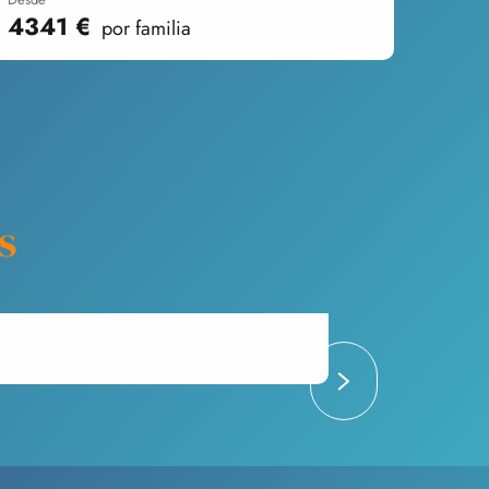
4341
€
por familia
s
ESQUÍ Y SP