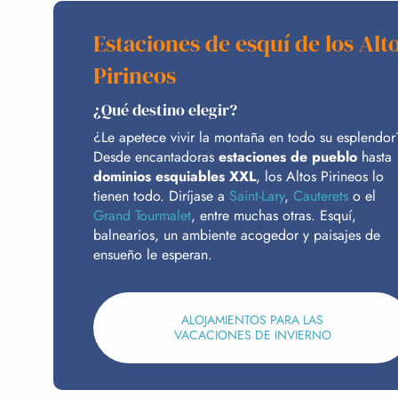
Estaciones de esquí de los Alt
Pirineos
¿Qué destino elegir?
¿Le apetece vivir la montaña en todo su esplendor
Desde encantadoras
estaciones de pueblo
hasta
dominios esquiables XXL
, los Altos Pirineos lo
tienen todo. Diríjase a
Saint-Lary
,
Cauterets
o el
Grand Tourmalet
, entre muchas otras. Esquí,
balnearios, un ambiente acogedor y paisajes de
ensueño le esperan.
ALOJAMIENTOS PARA LAS
VACACIONES DE INVIERNO