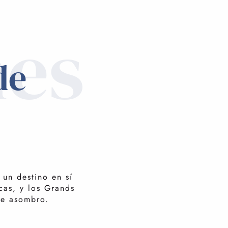
nes
de
 un destino en sí
cas, y los Grands
de asombro.