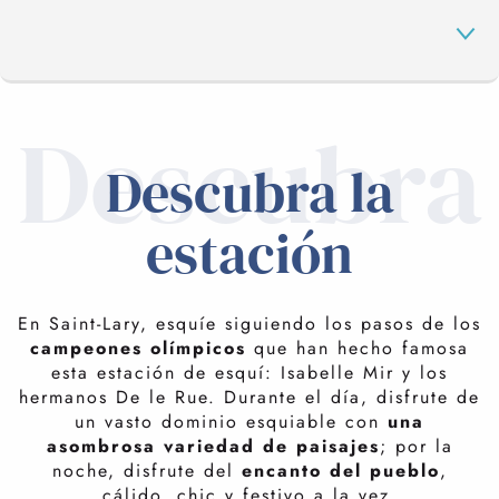
Descubra
LA ESTACIÓN
Descubra la
INMERSIÓN
estación
UN AMBIENTE CÁLIDO
EL PATRIMONIO
chic y festivo
En Saint-Lary, esquíe siguiendo los pasos de los
campeones olímpicos
que han hecho famosa
Saint-Lary es una estación de pueblo donde podrá ir de
esta estación de esquí: Isabelle Mir y los
SU ESTANCIA
compras y elegir entre un
restaurante gastronómico
hermanos De le Rue. Durante el día, disfrute de
o un
bar de tapas
. Su arquitectura, con elegantes
un vasto dominio esquiable con
una
chalés de madera y piedra, revela una armoniosa
asombrosa variedad de paisajes
; por la
LAS ACTIVIDADES
unidad. Sus hoteles de 4 estrellas, sus restaurantes de
noche, disfrute del
encanto del pueblo
,
renombre y su centro termal la convierten en un destino
cálido, chic y festivo a la vez.