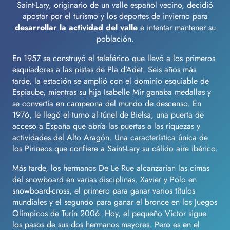
Saint-Lary, originario de un valle español vecino, decidió
apostar por el turismo y los deportes de invierno para
desarrollar la actividad del valle
e intentar mantener su
población.
En 1957 se construyó el teleférico que llevó a los primeros
esquiadores a las pistas de Pla d’Adet. Seis años más
tarde, la estación se amplió con el dominio esquiable de
Espiaube, mientras su hija Isabelle Mir ganaba medallas y
se convertía en campeona del mundo de descenso. En
1976, le llegó el turno al túnel de Bielsa, una puerta de
acceso a España que abría las puertas a las riquezas y
actividades del Alto Aragón. Una característica única de
los Pirineos que confiere a Saint-Lary su cálido aire ibérico.
Más tarde, los hermanos De Le Rue alcanzarían las cimas
del snowboard en varias disciplinas. Xavier y Polo en
snowboard-cross, el primero para ganar varios títulos
mundiales y el segundo para ganar el bronce en los Juegos
Olímpicos de Turín 2006. Hoy, el pequeño Victor sigue
los pasos de sus dos hermanos mayores. Pero es en el