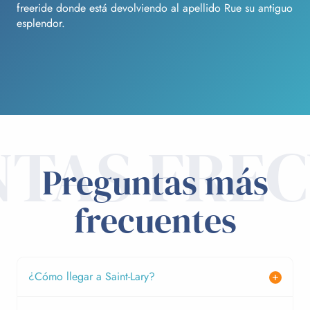
freeride donde está devolviendo al apellido Rue su antiguo
esplendor.
TAS FRE
Preguntas más
frecuentes
¿Cómo llegar a Saint-Lary?