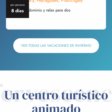
En Saint-Lary, Peyragudes, Piau-Engaly
por persona
p
E
Esquí multidominio y relax para dos
8 días
M
L
VER TODAS LAS VACACIONES DE INVIERNO
fervescenc
Un centro turístico
animado