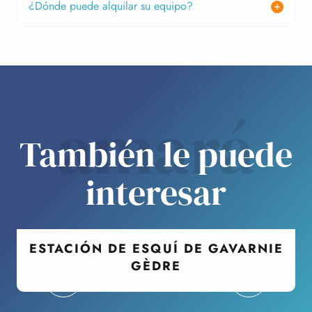
¿Dónde puede alquilar su equipo?
amará
También le puede
interesar
ESTACIÓN DE ESQUÍ DE GAVARNIE
GÈDRE