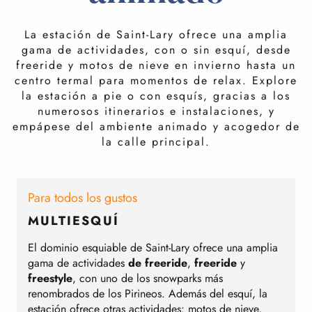
La estación de Saint-Lary ofrece una amplia
gama de actividades, con o sin esquí, desde
freeride y motos de nieve en invierno hasta un
centro termal para momentos de relax. Explore
la estación a pie o con esquís, gracias a los
numerosos itinerarios e instalaciones, y
empápese del ambiente animado y acogedor de
la calle principal.
Para todos los gustos
E
MULTIESQUÍ
El dominio esquiable de Saint-Lary ofrece una amplia
P
gama de actividades
de freeride
,
freeride
y
t
freestyle
, con uno de los snowparks más
a
renombrados de los Pirineos. Además del esquí, la
estación ofrece otras actividades: motos de nieve,
c