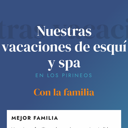
tras vacac
Nuestras
vacaciones de esquí
y spa
EN LOS PIRINEOS
Con la familia
MEJOR FAMILIA