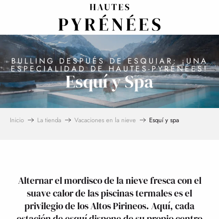
Aller
au
contenu
principal
BULLING DESPUÉS DE ESQUIAR: ¡UNA
ESPECIALIDAD DE HAUTES-PYRÉNÉES!
Esquí y Spa
Inicio
La tienda
Vacaciones en la nieve
Esquí y spa
Alternar el mordisco de la nieve fresca con el
suave calor de las piscinas termales es el
privilegio de los Altos Pirineos. Aquí, cada
estación de esquí dispone de su propio centro