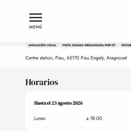
Aller
Inicio
Balade découverte Piau les dimanches de l'été
au
contenu
principal
5 julio > 23 agosto
MENÚ
Balade découverte Piau les dima
ANIMACIÓN LOCAL
VISITA GUIADA ORGANIZADA POR OT
EXCUR
Centre station, Piau, 65170 Piau Engaly, Aragnouet
Horarios
Del
Hasta el
5 julio 2026
23 agosto 2026
al
23 agosto 2026
Lunes
a 18:00