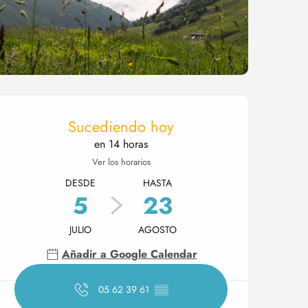
Horarios y datos de conta
Sucediendo hoy
en 14 horas
Ver los horarios
DESDE
HASTA
5
23
JULIO
AGOSTO
Añadir a Google Calendar
05 62 39 61
▒▒