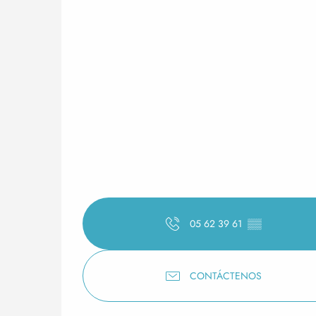
05 62 39 61
▒▒
CONTÁCTENOS