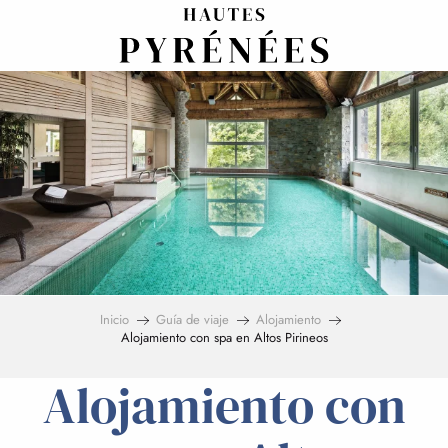
Aller
au
contenu
principal
Inicio
Guía de viaje
Alojamiento
Alojamiento con spa en Altos Pirineos
Alojamiento con