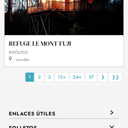
REFUGE LE MONT FUJI
INSÓLITOS
Lourdes
1
2
3
12+
24+
37
❯
❯❯
ENLACES ÚTILES