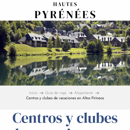
Aller
au
contenu
principal
Inicio
Guía de viaje
Alojamiento
Centros y clubes de vacaciones en Altos Pirineos
Centros y clubes