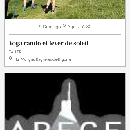
9
Domingo
Ago.
a 6:30
El
Yoga rando et lever de soleil
TALLER
La Mongie, Bagnères-de-Bigorre