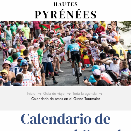
Aller
au
contenu
principal
Inicio
Guía de viaje
Toda la agenda
Calendario de actos en el Grand Tourmalet
Calendario de