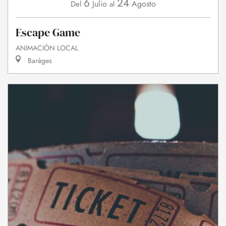
6
24
Julio
Agosto
Del
al
Escape Game
ANIMACIÓN LOCAL
Barèges