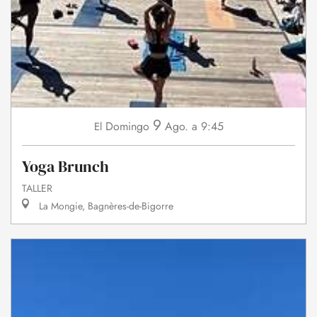
9
Domingo
Ago.
a 9:45
El
Yoga Brunch
TALLER
La Mongie, Bagnères-de-Bigorre