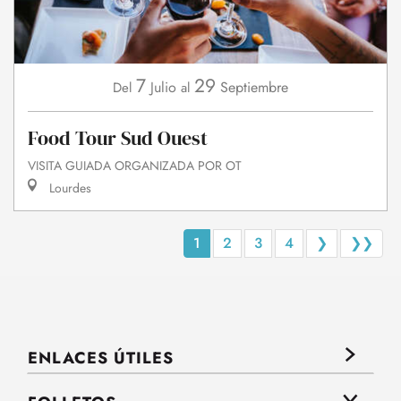
7
29
Julio
Septiembre
Del
al
Food Tour Sud Ouest
VISITA GUIADA ORGANIZADA POR OT
Lourdes
1
2
3
4
❯
❯❯
ENLACES ÚTILES