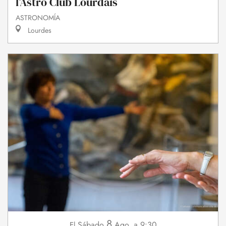
l’Astro Club Lourdais
ASTRONOMÍA
Lourdes
8
Sábado
Ago.
a 9:30
El