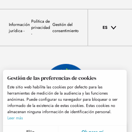
Política de
Información
Gestión del
privacidad
ES
jurídica
consentimiento
Gestión de las preferencias de cookies
Este sitio web habilita las cookies por defecto para las
herramientas de medición de la audiencia y las funciones
anónimas. Puede configurar su navegador para bloquear o ser
informado de la existencia de estas cookies. Estas cookies no
almacenan ninguna información de identificación personal.
© Tourisme Hautes-Pyrénées
Leer más
ES
MENÚ
Elijo
Ok para mí