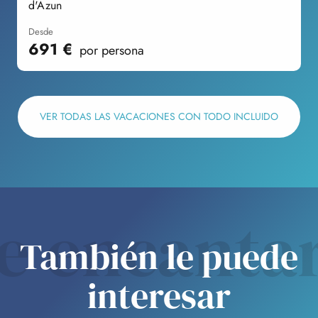
d'Azun
E
desde
691
€
por persona
VER TODAS LAS VACACIONES CON TODO INCLUIDO
e encanta
También le puede
interesar