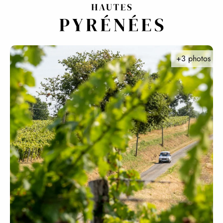
Aller
au
contenu
principal
+3 photos