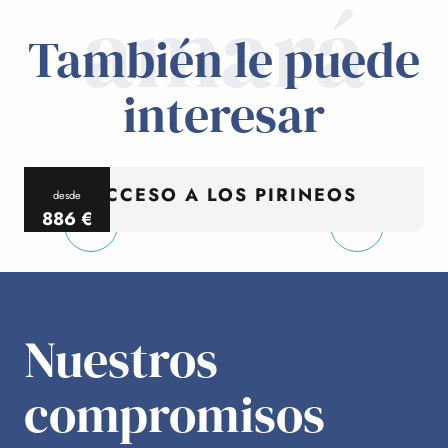
amará
También le puede
interesar
ACCESO A LOS PIRINEOS
desde
886
€
por persona
p
Nuestros
compromisos