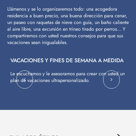
Llámenos y se lo organizaremos todo: una acogedora
residencia a buen precio, una buena dirección para cenar,
un paseo con raquetas de nieve con guía, un baño caliente
al aire libre, una excursión en trineo tirado por perros… Y
compartiremos con usted nuestros consejos para que sus
vacaciones sean inigualables.
VACACIONES Y FINES DE SEMANA A MEDIDA
V
Le escuchamos y le asesoramos para crear con usted un
Vu
plan de vacaciones ultrapersonalizado.
c