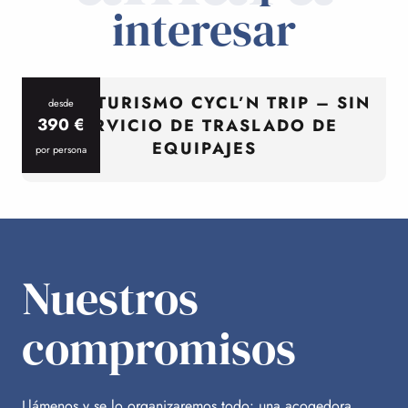
interesar
CICLOTURISMO CYCL’N TRIP – SIN
desde
390
€
SERVICIO DE TRASLADO DE
EQUIPAJES
por persona
p
Nuestros
compromisos
Llámenos y se lo organizaremos todo: una acogedora