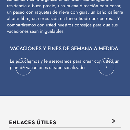
residencia a buen precio, una buena dirección para cenar,
un paseo con raquetas de nieve con guía, un baño caliente
al aire libre, una excursión en trineo tirado por perros… Y
compartiremos con usted nuestros consejos para que sus
vacaciones sean inigualables.
VACACIONES Y FINES DE SEMANA A MEDIDA
V
Le escuchamos y le asesoramos para crear con usted un
Vu
plan de vacaciones ultrapersonalizado.
c
ENLACES ÚTILES