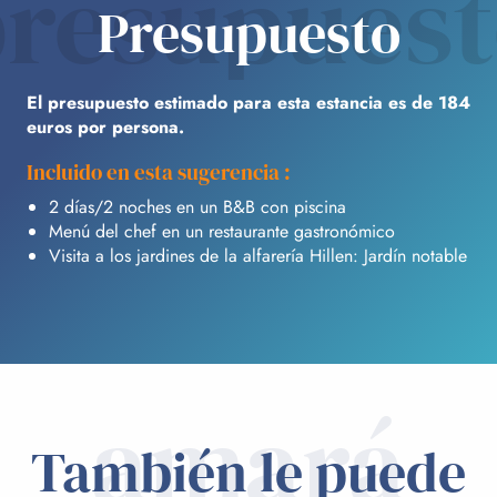
resupues
Presupuesto
El presupuesto estimado para esta estancia es de 184
euros por persona.
Incluido en esta sugerencia :
2 días/2 noches en un B&B con piscina
Menú del chef en un restaurante gastronómico
Visita a los jardines de la alfarería Hillen: Jardín notable
amará
También le puede