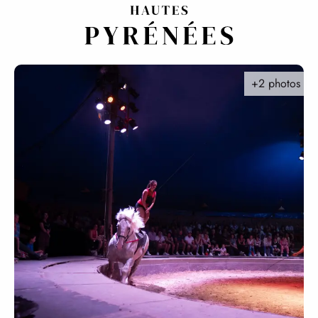
Aller
au
contenu
principal
+2 photos