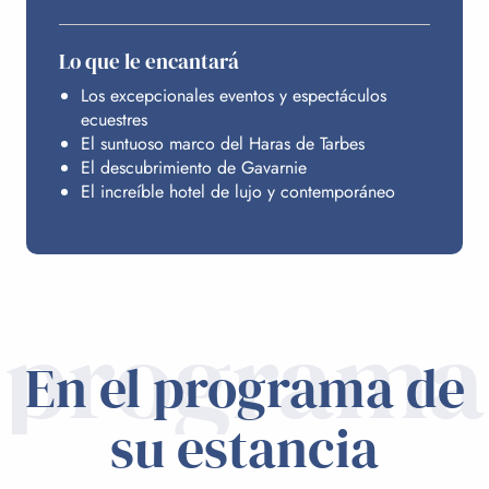
Lo que le encantará
Los excepcionales eventos y espectáculos
ecuestres
El suntuoso marco del Haras de Tarbes
El descubrimiento de Gavarnie
El increíble hotel de lujo y contemporáneo
programa
En el programa de
su estancia