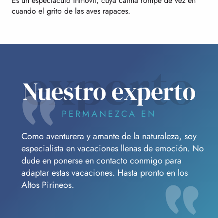
Es un espectáculo inmóvil, cuya calma rompe de vez en
cuando el grito de las aves rapaces.
experto
Nuestro experto
PERMANEZCA EN
Como aventurera y amante de la naturaleza, soy
especialista en vacaciones llenas de emoción. No
dude en ponerse en contacto conmigo para
adaptar estas vacaciones. Hasta pronto en los
Altos Pirineos.