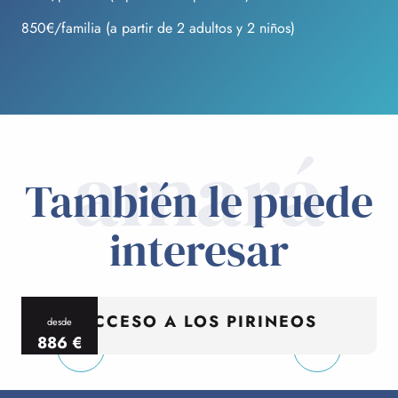
850€/familia (a partir de 2 adultos y 2 niños)
amará
También le puede
interesar
ACCESO A LOS PIRINEOS
desde
886
€
por persona
p