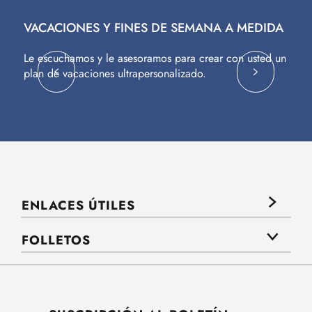
VACACIONES Y FINES DE SEMANA A MEDIDA
V
Le escuchamos y le asesoramos para crear con usted un
Vu
plan de vacaciones ultrapersonalizado.
c
ENLACES ÚTILES
FOLLETOS