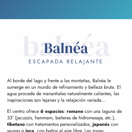
balnéa
Balnéa
ESCAPADA RELAJANTE
Al borde del lago y frente a las montañas, Balnéa le
sumerge en un mundo de refinamiento y belleza bruta. El
agua procede de manantiales naturalmente calientes, las
inspiraciones son lejanas y la relajación variada…
El centro ofrece
6 espacios
:
romano
con una laguna de
33° (jacuzzis, hammam, bañeras de hidromasaje, etc.),
tibetano
con tratamientos personalizados,
japonés
con
saunas e
inca
, con baños al aire libre. Las zonas