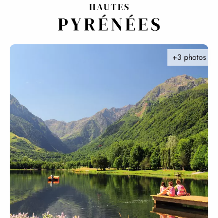
Aller
au
contenu
principal
+3 photos