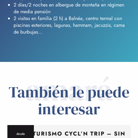
2 días/2 noches en albergue de montaña en régimen
de media pensión
2 visitas en familia (2 h) a Balnéa, centro termal con
piscinas exteriores, lagunas, hammam, jacuzzis, cama
de burbujas…
amará
También le puede
interesar
CICLOTURISMO CYCL’N TRIP – SIN
desde