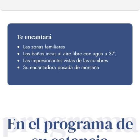
EL PROGRAMA
Te encantará
Las zonas familiares
BALNÉA
Los baños incas al aire libre con agua a 37°.
Las impresionantes vistas de las cumbres
Su encantadora posada de montaña
ALOJAMIENTO
INFORMACIÓN PRÁCTICA
programa
En el programa de