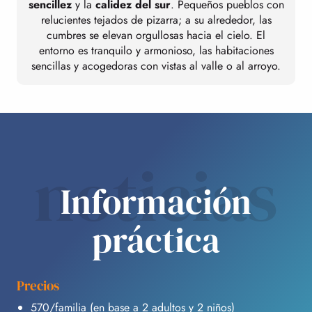
sencillez
y la
calidez del sur
. Pequeños pueblos con
relucientes tejados de pizarra; a su alrededor, las
cumbres se elevan orgullosas hacia el cielo. El
entorno es tranquilo y armonioso, las habitaciones
sencillas y acogedoras con vistas al valle o al arroyo.
noticias
Información
práctica
Precios
570/familia (en base a 2 adultos y 2 niños)