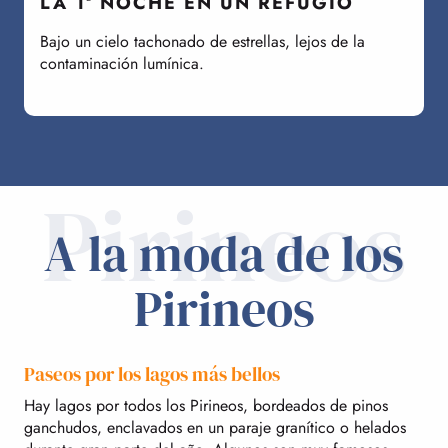
LA 1ª NOCHE EN UN REFUGIO
GRANDES PASEOS
Bajo un cielo tachonado de estrellas, lejos de la
A
contaminación lumínica.
p
Pirineos
A la moda de los
Pirineos
Paseos por los lagos más bellos
Hay lagos por todos los Pirineos, bordeados de pinos
ganchudos, enclavados en un paraje granítico o helados