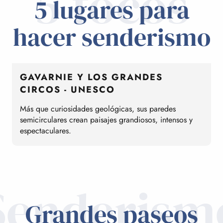
5 focos
5 lugares para
hacer senderismo
GAVARNIE Y LOS GRANDES
CIRCOS - UNESCO
Más que curiosidades geológicas, sus paredes
A
semicirculares crean paisajes grandiosos, intensos y
a
espectaculares.
Senderism
Grandes paseos