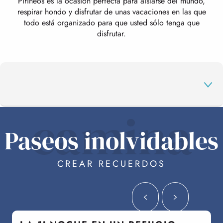
Pirineos es la ocasión perfecta para aislarse del mundo,
respirar hondo y disfrutar de unas vacaciones en las que
todo está organizado para que usted sólo tenga que
disfrutar.
camina
Paseos inolvidables
A LA MODA DE LOS PIRINEOS
CREAR RECUERDOS
DE VACACIONES
5 LUGARES PARA HACER SENDERISMO