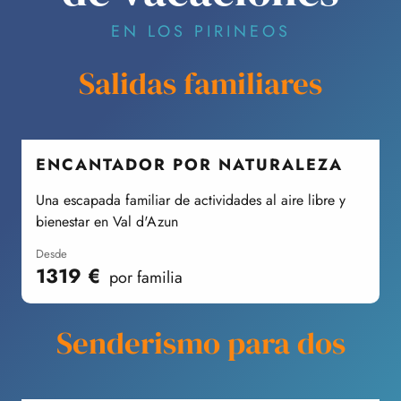
EN LOS PIRINEOS
Salidas familiares
ENCANTADOR POR NATURALEZA
Una escapada familiar de actividades al aire libre y
C
bienestar en Val d'Azun
desde
1319
€
por familia
Senderismo para dos