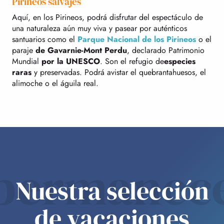
Pirineos salvajes
Aquí, en los Pirineos, podrá disfrutar del espectáculo de
una naturaleza aún muy viva y pasear por auténticos
santuarios como el
Parque Nacional de los Pirineos
o el
paraje
de Gavarnie-Mont Perdu
, declarado Patrimonio
Mundial
por la UNESCO
. Son el refugio de
especies
raras
y preservadas. Podrá avistar el quebrantahuesos, el
alimoche o el águila real.
permanec
Nuestra selección
de vacaciones