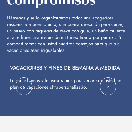
Llámenos y se lo organizaremos todo: una acogedora
residencia a buen precio, una buena dirección para cenar,
un paseo con raquetas de nieve con guía, un baño caliente
al aire libre, una excursión en trineo tirado por perros… Y
compartiremos con usted nuestros consejos para que sus
vacaciones sean inigualables.
VACACIONES Y FINES DE SEMANA A MEDIDA
V
Le escuchamos y le asesoramos para crear con usted un
Vu
plan de vacaciones ultrapersonalizado.
c