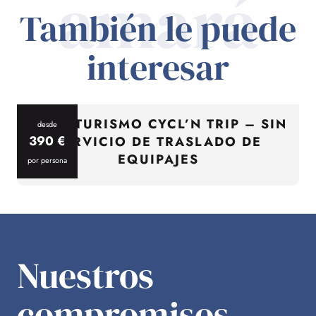
amará
También le puede
interesar
CICLOTURISMO CYCL’N TRIP – SIN
desde
390
€
SERVICIO DE TRASLADO DE
EQUIPAJES
por persona
p
Nuestros
compromisos