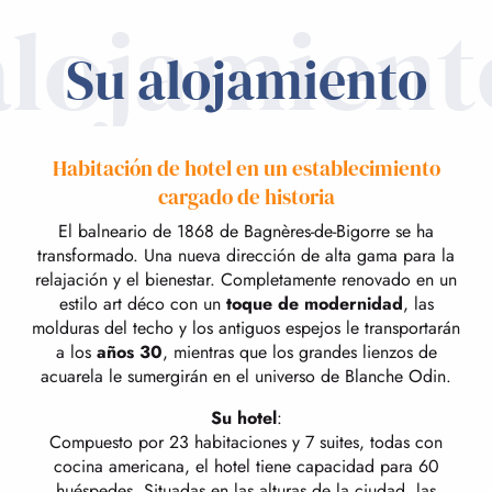
alojamient
Su alojamiento
Habitación de hotel en un establecimiento
cargado de historia
El balneario de 1868 de Bagnères-de-Bigorre se ha
transformado. Una nueva dirección de alta gama para la
relajación y el bienestar. Completamente renovado en un
estilo art déco con un
toque de modernidad
, las
molduras del techo y los antiguos espejos le transportarán
a los
años 30
, mientras que los grandes lienzos de
acuarela le sumergirán en el universo de Blanche Odin.
Su hotel
:
Compuesto por 23 habitaciones y 7 suites, todas con
cocina americana, el hotel tiene capacidad para 60
huéspedes. Situadas en las alturas de la ciudad, las