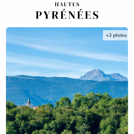
Aller
au
contenu
principal
+3 photos