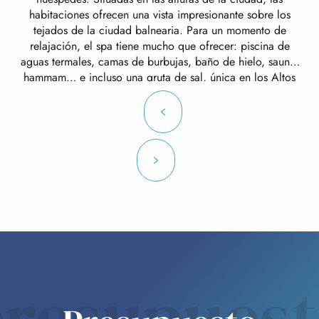
habitaciones ofrecen una vista impresionante sobre los
tejados de la ciudad balnearia. Para un momento de
relajación, el spa tiene mucho que ofrecer: piscina de
aguas termales, camas de burbujas, baño de hielo, sauna,
hammam… e incluso una gruta de sal, única en los Altos
Pirineos, situada en una sala íntima donde se ha
conservado la piedra natural original. Para relajarse aún
más, un gran palmarium acristalado, creado desde cero, le
invita a descansar en una tumbona o en una mecedora,
leyendo un libro o tomando una bebida caliente en el
salón de té.
resupues