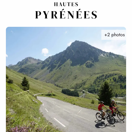
Aller
au
contenu
principal
+2 photos