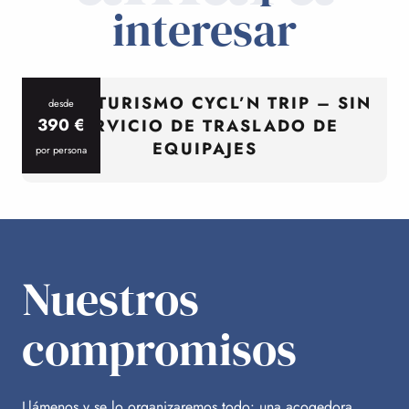
interesar
CICLOTURISMO CYCL’N TRIP – SIN
desde
390
€
SERVICIO DE TRASLADO DE
EQUIPAJES
por persona
p
Nuestros
compromisos
Llámenos y se lo organizaremos todo: una acogedora