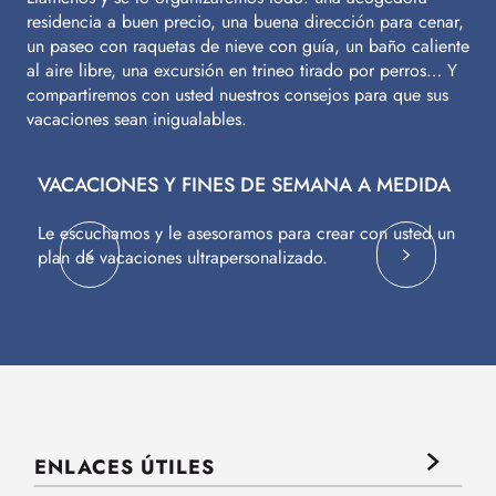
residencia a buen precio, una buena dirección para cenar,
un paseo con raquetas de nieve con guía, un baño caliente
al aire libre, una excursión en trineo tirado por perros… Y
compartiremos con usted nuestros consejos para que sus
vacaciones sean inigualables.
VACACIONES Y FINES DE SEMANA A MEDIDA
V
Le escuchamos y le asesoramos para crear con usted un
Vu
plan de vacaciones ultrapersonalizado.
c
ENLACES ÚTILES