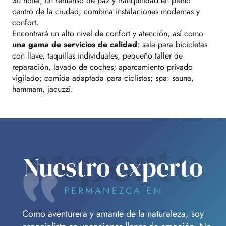
Su hotel, un remanso de paz y tranquilidad en pleno
centro de la ciudad, combina instalaciones modernas y
confort.
Encontrará un alto nivel de confort y atención, así como
una gama de servicios de calidad
: sala para bicicletas
con llave, taquillas individuales, pequeño taller de
reparación, lavado de coches; aparcamiento privado
vigilado; comida adaptada para ciclistas; spa: sauna,
hammam, jacuzzi.
experto
Nuestro experto
PERMANEZCA EN
Como aventurera y amante de la naturaleza, soy