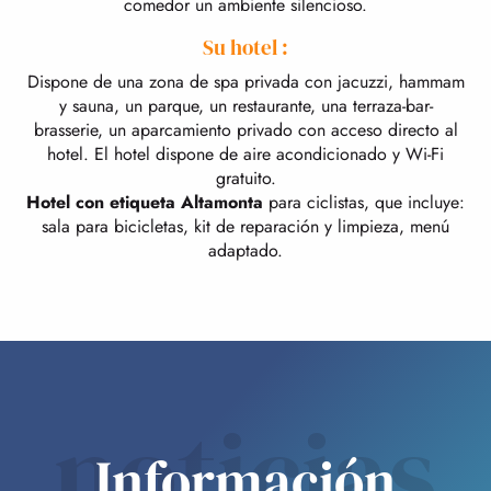
comedor un ambiente silencioso.
En la mesa, el chef deleita con sutiles sabores gourmet de
Su hotel :
aquí y del extranjero. Con sus
servicios de primera
calidad
, este hotel promete una experiencia maravillosa en
Dispone de una zona de spa privada con jacuzzi, hammam
Lourdes.
y sauna, un parque, un restaurante, una terraza-bar-
brasserie, un aparcamiento privado con acceso directo al
hotel. El hotel dispone de aire acondicionado y Wi-Fi
gratuito.
Hotel con etiqueta Altamonta
para ciclistas, que incluye:
sala para bicicletas, kit de reparación y limpieza, menú
adaptado.
noticias
Información