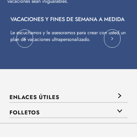
vacaciones sean inigualables.
VACACIONES Y FINES DE SEMANA A MEDIDA
V
Le escuchamos y le asesoramos para crear con usted un
Vu
plan de vacaciones ultrapersonalizado.
c
ENLACES ÚTILES
FOLLETOS