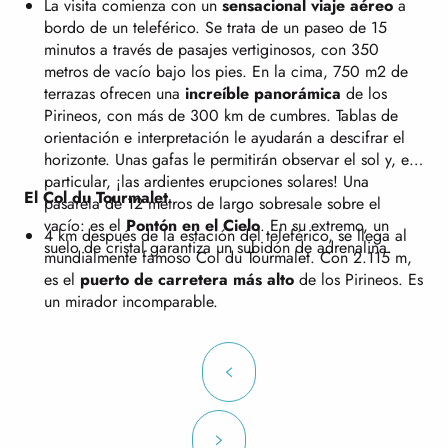
La visita comienza con un
sensacional viaje aéreo
a
bordo de un teleférico. Se trata de un paseo de 15
minutos a través de pasajes vertiginosos, con 350
metros de vacío bajo los pies. En la cima, 750 m2 de
terrazas ofrecen una
increíble panorámica
de los
Pirineos, con más de 300 km de cumbres. Tablas de
orientación e interpretación le ayudarán a descifrar el
horizonte. Unas gafas le permitirán observar el sol y, en
particular, ¡las ardientes erupciones solares! Una
El Col du Tourmalet
pasarela de 12 metros de largo sobresale sobre el
vacío: es el
Pontón en el Cielo
. En su extremo, un
4 km después de la estación del teleférico, se llega al
suelo de cristal garantiza un subidón de adrenalina.
mundialmente famoso Col du Tourmalet. Con 2.115 m,
es el
puerto de carretera más alto
de los Pirineos. Es
un mirador incomparable.