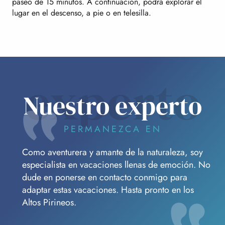
paseo de 15 minutos. A continuación, podrá explorar el
lugar en el descenso, a pie o en telesilla.
experto
Nuestro experto
PERMANEZCA EN
Como aventurera y amante de la naturaleza, soy
especialista en vacaciones llenas de emoción. No
dude en ponerse en contacto conmigo para
adaptar estas vacaciones. Hasta pronto en los
Altos Pirineos.