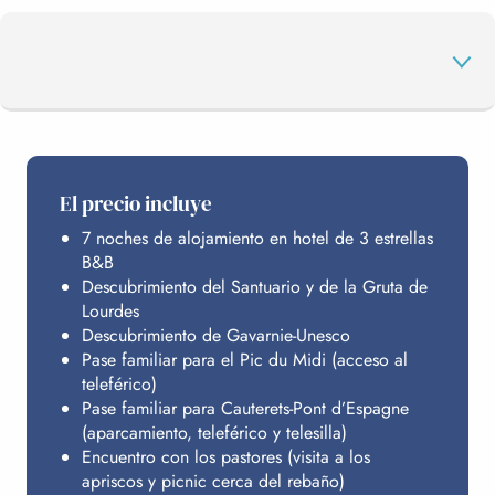
EL PROGRAMA
El precio incluye
7 noches de alojamiento en hotel de 3 estrellas
ALOJAMIENTO
B&B
Descubrimiento del Santuario y de la Gruta de
Lourdes
PRESUPUESTO
Descubrimiento de Gavarnie-Unesco
Pase familiar para el Pic du Midi (acceso al
teleférico)
Pase familiar para Cauterets-Pont d’Espagne
(aparcamiento, teleférico y telesilla)
Encuentro con los pastores (visita a los
apriscos y picnic cerca del rebaño)