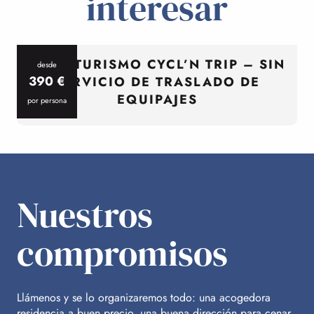
interesar
CICLOTURISMO CYCL’N TRIP – SIN
desde
390
€
SERVICIO DE TRASLADO DE
EQUIPAJES
por persona
p
Nuestros
compromisos
Llámenos y se lo organizaremos todo: una acogedora
residencia a buen precio, una buena dirección para cenar,