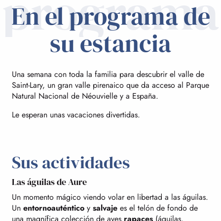
programa
En el programa de
su estancia
Una semana con toda la familia para descubrir el valle de
Saint-Lary, un gran valle pirenaico que da acceso al Parque
Natural Nacional de Néouvielle y a España.
Le esperan unas vacaciones divertidas.
Sus actividades
Las águilas de Aure
Un momento mágico viendo volar en libertad a las águilas.
Un
entorno
auténtico
y
salvaje
es el telón de fondo de
una magnífica colección de aves
rapaces
(águilas,