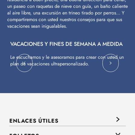
un paseo con raquetas de nieve con guía, un baño caliente
al aire libre, una excursión en trineo tirado por perros… Y
compartiremos con usted nuestros consejos para que sus
vacaciones sean inigualables.
VACACIONES Y FINES DE SEMANA A MEDIDA
V
Le escuchamos y le asesoramos para crear con usted un
Vu
plan de vacaciones ultrapersonalizado.
c
ENLACES ÚTILES