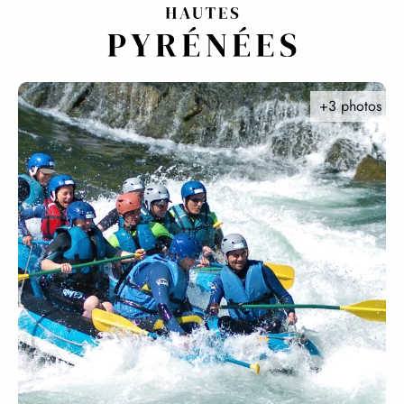
Aller
au
contenu
principal
+3 photos