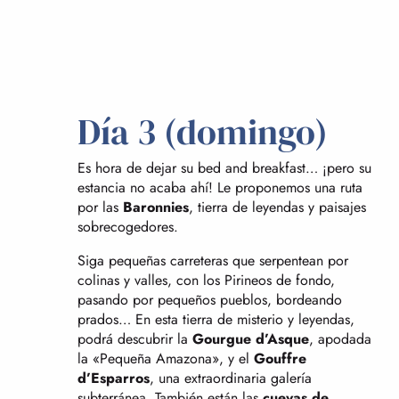
Día 3 (domingo)
Es hora de dejar su bed and breakfast… ¡pero su
estancia no acaba ahí! Le proponemos una ruta
por las
Baronnies
, tierra de leyendas y paisajes
sobrecogedores.
Siga pequeñas carreteras que serpentean por
colinas y valles, con los Pirineos de fondo,
pasando por pequeños pueblos, bordeando
prados… En esta tierra de misterio y leyendas,
podrá descubrir la
Gourgue d’Asque
, apodada
la «Pequeña Amazona», y el
Gouffre
d’Esparros
, una extraordinaria galería
subterránea. También están las
cuevas de