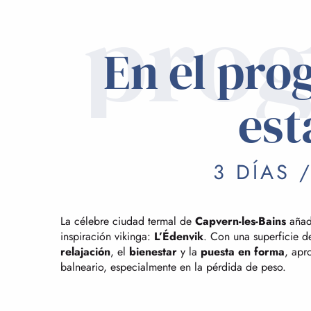
pro
En el pro
est
3 DÍAS 
La célebre ciudad termal de
Capvern-les-Bains
añade
inspiración vikinga:
L’Édenvik
. Con una superficie d
relajación
, el
bienestar
y la
puesta en forma
, apr
balneario, especialmente en la pérdida de peso.