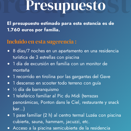
resupues
Presupuesto
El presupuesto estimado para esta estancia es de
1.760 euros por familia.
Incluido en esta sugerencia :
8 días/7 noches en un apartamento en una residencia
turística de 3 estrellas con piscina
1 día de excursión en familia con un monitor de
montaña
1 recorrido en tirolina por las gargantas del Gave
1 descenso en scooter todo terreno con guía
½ día de barranquismo
1 teleférico familiar al Pic du Midi (terrazas
panorámicas, Ponton dans le Ciel, restaurante y snack
bar…)
1 pase familiar (2 h) al centro termal Luzéa con piscina
cubierta, sauna, hammam, jacuzzi, etc.
Acceso a la piscina semicubierta de la residencia