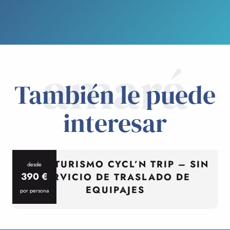
amará
También le puede
interesar
CICLOTURISMO CYCL’N TRIP – SIN
desde
390
€
SERVICIO DE TRASLADO DE
EQUIPAJES
por persona
p