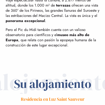
viaje espectacular hasta la cumbre, a 2.877 metros de
altitud, donde los 1.000 m² de
terrazas
ofrecen una vista
de 360° de los Pirineos, las grandes llanuras del Suroeste y
las estribaciones del Macizo Central. La vista es única y el
panorama excepcional
.
Pero el Pic du Midi también cuenta con un valioso
observatorio para científicos y el
museo más alto de
Europa
, que relata con pasión la epopeya humana de la
construcción de este lugar excepcional.
alojamient
Su alojamiento
Residencia en Luz Saint Sauveur