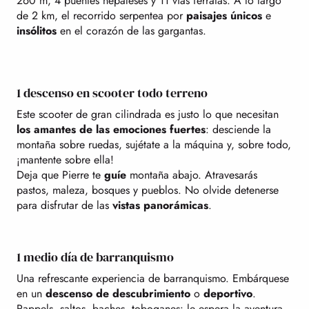
260 m, 4 puentes nepaleses y 11 vías ferratas. A lo largo
de 2 km, el recorrido serpentea por
paisajes únicos
e
insólitos
en el corazón de las gargantas.
1 descenso en scooter todo terreno
Este scooter de gran cilindrada es justo lo que necesitan
los amantes de las emociones fuertes
: desciende la
montaña sobre ruedas, sujétate a la máquina y, sobre todo,
¡mantente sobre ella!
Deja que Pierre te
guíe
montaña abajo. Atravesarás
pastos, maleza, bosques y pueblos. No olvide detenerse
para disfrutar de las
vistas panorámicas
.
1 medio día de barranquismo
Una refrescante experiencia de barranquismo. Embárquese
en un
descenso de descubrimiento
o
deportivo
.
Rappels, saltos, baches, toboganes: le espera la aventura.