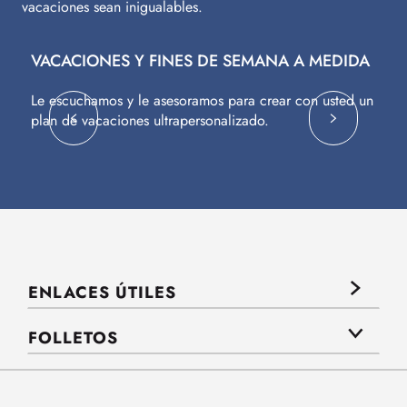
vacaciones sean inigualables.
VACACIONES Y FINES DE SEMANA A MEDIDA
V
Le escuchamos y le asesoramos para crear con usted un
Vu
plan de vacaciones ultrapersonalizado.
c
ENLACES ÚTILES
FOLLETOS