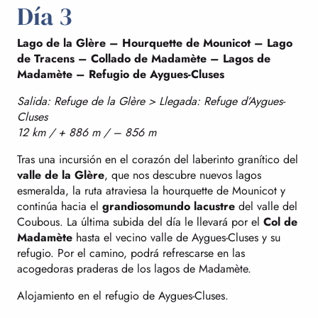
Día 3
Lago de la Glère – Hourquette de Mounicot – Lago
de Tracens – Collado de Madamète – Lagos de
Madamète – Refugio de Aygues-Cluses
Salida: Refuge de la Glère > Llegada: Refuge d’Aygues-
Cluses
12 km / + 886 m / – 856 m
Tras una incursión en el corazón del laberinto granítico del
valle de la Glère
, que nos descubre nuevos lagos
esmeralda, la ruta atraviesa la hourquette de Mounicot y
continúa hacia el
grandioso
mundo lacustre
del valle del
Coubous. La última subida del día le llevará por el
Col de
Madamète
hasta el vecino valle de Aygues-Cluses y su
refugio. Por el camino, podrá refrescarse en las
acogedoras praderas de los lagos de Madamète.
Alojamiento en el refugio de Aygues-Cluses.