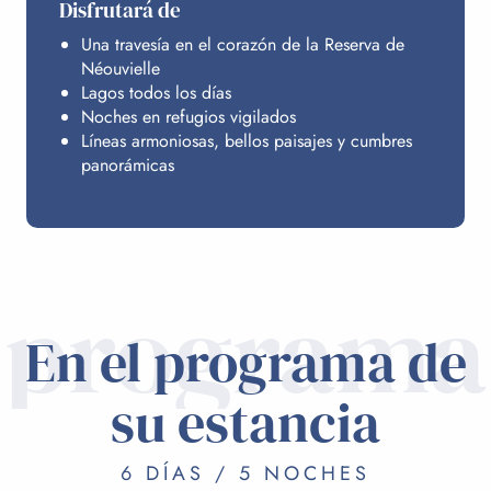
Disfrutará de
Una travesía en el corazón de la Reserva de
Néouvielle
Lagos todos los días
Noches en refugios vigilados
Líneas armoniosas, bellos paisajes y cumbres
panorámicas
programa
En el programa de
su estancia
6 DÍAS / 5 NOCHES