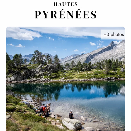
Aller
au
contenu
principal
+3 photos