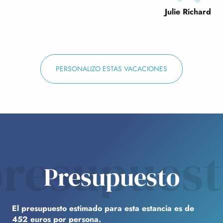
Julie Richard
PERSONALIZO ESTAS VACACIONES
resupues
Presupuesto
El presupuesto estimado para esta estancia es de
452 euros por persona.