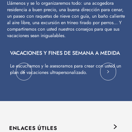
Llámenos y se lo organizaremos todo: una acogedora
residencia a buen precio, una buena dirección para cenar,
un paseo con raquetas de nieve con guía, un baño caliente
al aire libre, una excursión en trineo tirado por perros… Y
compartiremos con usted nuestros consejos para que sus
vacaciones sean inigualables.
VACACIONES Y FINES DE SEMANA A MEDIDA
V
Le escuchamos y le asesoramos para crear con usted un
Vu
plan de vacaciones ultrapersonalizado.
c
ENLACES ÚTILES