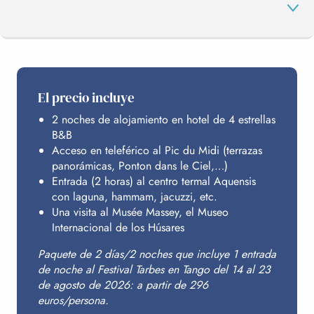
EL PROGRAMA
El precio incluye
2 noches de alojamiento en hotel de 4 estrellas
PIC DU MIDI
B&B
Acceso en teleférico al Pic du Midi (terrazas
panorámicas, Ponton dans le Ciel,…)
AQUENSIS
Entrada (2 horas) al centro termal Aquensis
con laguna, hammam, jacuzzi, etc.
Una visita al Musée Massey, el Museo
Internacional de los Húsares
ALOJAMIENTO
Paquete de 2 días/2 noches que incluye 1 entrada
de noche al Festival Tarbes en Tango del 14 al 23
PRESUPUESTO
de agosto de 2026: a partir de 296
euros/persona.