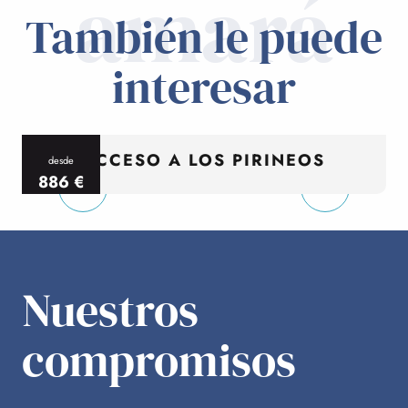
amará
También le puede
interesar
ACCESO A LOS PIRINEOS
desde
886
€
por persona
p
Nuestros
compromisos