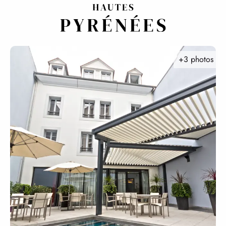
Aller
au
contenu
principal
+3 photos