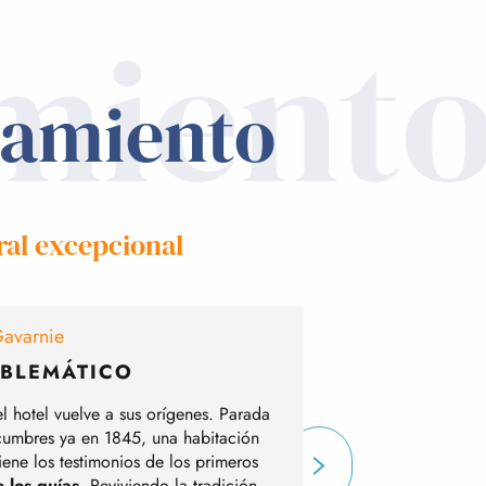
mient
jamiento
ral excepcional
Gavarnie
MBLEMÁTICO
U
l hotel vuelve a sus orígenes. Parada
Al pie de esta mural
 cumbres ya en 1845, una habitación
recibe a sus huésped
tiene los testimonios de los primeros
productos locales 
 los guías
. Reviviendo la tradición
paréntesis de relaj