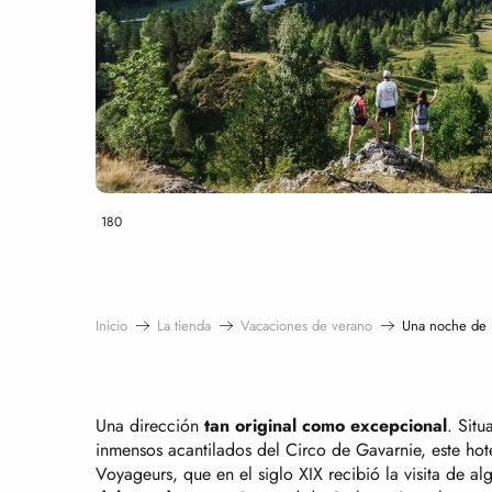
180
Inicio
La tienda
Vacaciones de verano
Una noche de 
Una dirección
tan original como excepcional
. Situ
inmensos acantilados del Circo de Gavarnie, este hote
Voyageurs, que en el siglo XIX recibió la visita de al