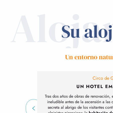
Aloja
Su alo
Un entorno natu
Circo de 
UN HOTEL E
Tras dos años de obras de renovación, e
ineludible antes de la ascensión a las
secreta al abrigo de los visitantes con
alpinistas pirenaicos: la
habitación de