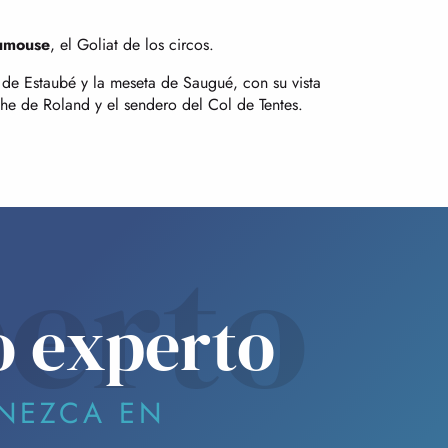
umouse
, el Goliat de los circos.
 de Estaubé y la meseta de Saugué, con su vista
e de Roland y el sendero del Col de Tentes.
erto
o experto
NEZCA EN