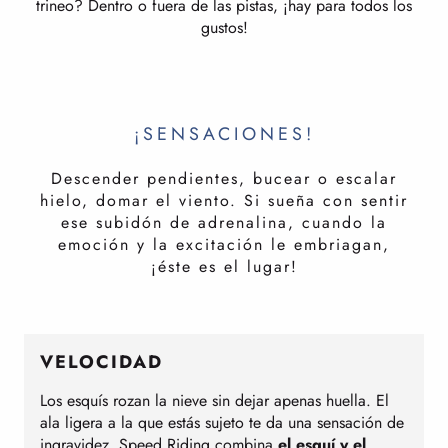
trineo? Dentro o fuera de las pistas, ¡hay para todos los
gustos!
¡SENSACIONES!
Descender pendientes, bucear o escalar
hielo, domar el viento. Si sueña con sentir
ese subidón de adrenalina, cuando la
emoción y la excitación le embriagan,
¡éste es el lugar!
VELOCIDAD
Los esquís rozan la nieve sin dejar apenas huella. El
C
ala ligera a la que estás sujeto te da una sensación de
ingravidez. Speed Riding combina
el esquí y el
n