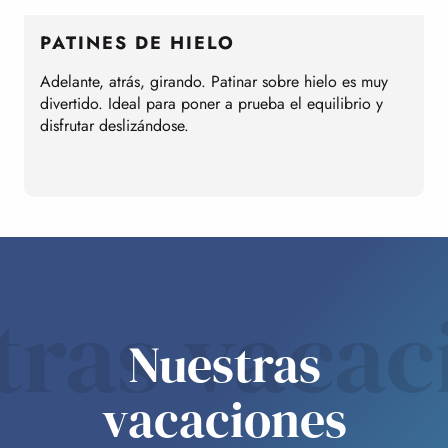
PATINES DE HIELO
Adelante, atrás, girando. Patinar sobre hielo es muy
E
divertido. Ideal para poner a prueba el equilibrio y
d
disfrutar deslizándose.
p
m
a
tras vacac
Nuestras
vacaciones