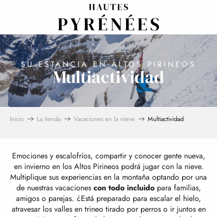
Aller
au
contenu
principal
SU ESTANCIA EN ALTOS PIRINEOS
Multiactividad
Inicio
La tienda
Vacaciones en la nieve
Multiactividad
Emociones y escalofríos, compartir y conocer gente nueva,
en invierno en los Altos Pirineos podrá jugar con la nieve.
Multiplique sus experiencias en la montaña optando por una
de nuestras vacaciones
con todo incluido
para familias,
amigos o parejas. ¿Está preparado para escalar el hielo,
atravesar los valles en trineo tirado por perros o ir juntos en