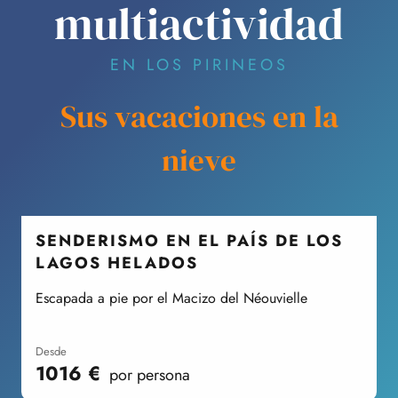
multiactividad
EN LOS PIRINEOS
Sus vacaciones en la
nieve
SENDERISMO EN EL PAÍS DE LOS
LAGOS HELADOS
L
Escapada a pie por el Macizo del Néouvielle
desde
1016
€
por persona