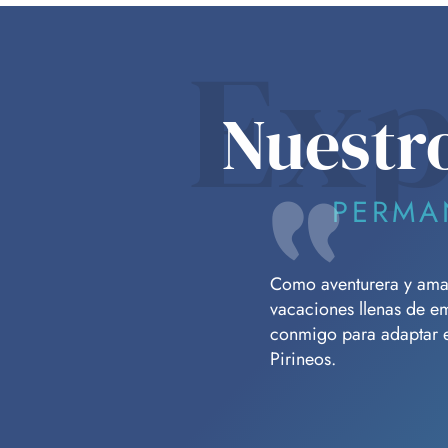
Exp
Nuestr
PERMA
Como aventurera y amant
vacaciones llenas de e
conmigo para adaptar es
Pirineos.