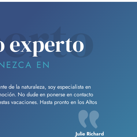
erto
o experto
NEZCA EN
e de la naturaleza, soy especialista en
moción. No dude en ponerse en contacto
tas vacaciones. Hasta pronto en los Altos
Julie Richard