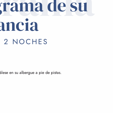
grama
grama de su
ancia
/ 2 NOCHES
álese en su albergue a pie de pistas.