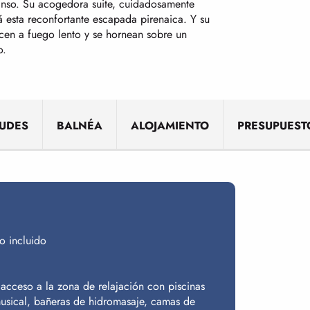
anso. Su acogedora suite, cuidadosamente
 esta reconfortante escapada pirenaica. Y su
cen a fuego lento y se hornean sobre un
o.
UDES
BALNÉA
ALOJAMIENTO
PRESUPUEST
o incluido
 acceso a la zona de relajación con piscinas
usical, bañeras de hidromasaje, camas de