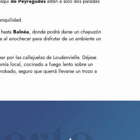
esquí
de Peyragudes
están a sólo dos paradas
anquilidad.
o hasta
Balnéa
, donde podrá darse un chapuzón
a al anochecer para disfrutar de un ambiente un
ear por las callejuelas de Loudenvielle. Déjese
omía local, cocinado a fuego lento sobre un
probado, seguro que querrá llevarse un trozo a
erto