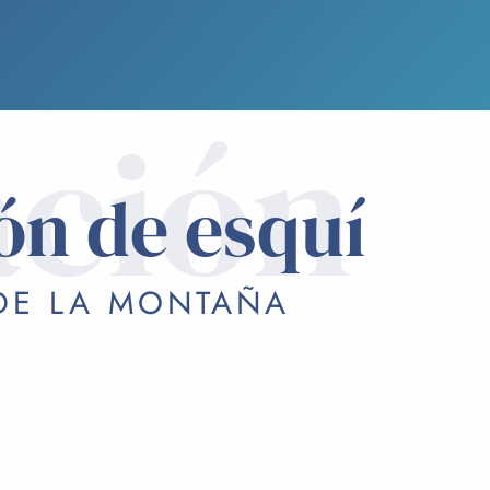
ación
ón de esquí
 DE LA MONTAÑA