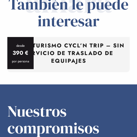
amará
También le puede
interesar
CICLOTURISMO CYCL’N TRIP – SIN
desde
390
€
SERVICIO DE TRASLADO DE
EQUIPAJES
por persona
p
Nuestros
compromisos