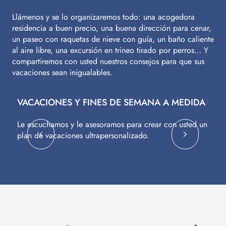
Llámenos y se lo organizaremos todo: una acogedora
residencia a buen precio, una buena dirección para cenar,
un paseo con raquetas de nieve con guía, un baño caliente
al aire libre, una excursión en trineo tirado por perros… Y
compartiremos con usted nuestros consejos para que sus
vacaciones sean inigualables.
VACACIONES Y FINES DE SEMANA A MEDIDA
V
Le escuchamos y le asesoramos para crear con usted un
Vu
plan de vacaciones ultrapersonalizado.
c