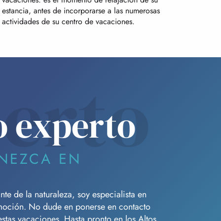
estancia, antes de incorporarse a las numerosas
actividades de su centro de vacaciones.
erto
o experto
NEZCA EN
e de la naturaleza, soy especialista en
moción. No dude en ponerse en contacto
tas vacaciones. Hasta pronto en los Altos