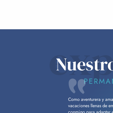
exp
Nuestr
PERMA
Como aventurera y amant
vacaciones llenas de e
conmigo para adaptar es