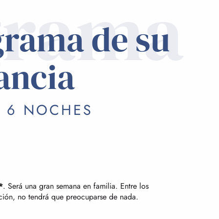
grama
grama de su
ancia
/ 6 NOCHES
*
. Será una gran semana en familia. Entre los
ación, no tendrá que preocuparse de nada.