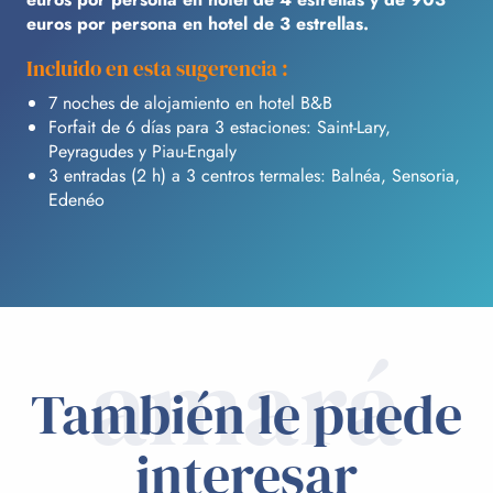
euros por persona en hotel de 3 estrellas.
Incluido en esta sugerencia :
7 noches de alojamiento en hotel B&B
Forfait de 6 días para 3 estaciones: Saint-Lary,
Peyragudes y Piau-Engaly
3 entradas (2 h) a 3 centros termales: Balnéa, Sensoria,
Edenéo
amará
También le puede
interesar