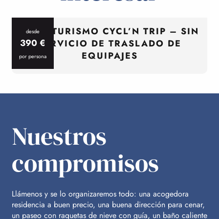
CICLOTURISMO CYCL’N TRIP – SIN
desde
390
€
SERVICIO DE TRASLADO DE
EQUIPAJES
por persona
p
Nuestros
compromisos
Llámenos y se lo organizaremos todo: una acogedora
residencia a buen precio, una buena dirección para cenar,
un paseo con raquetas de nieve con guía, un baño caliente