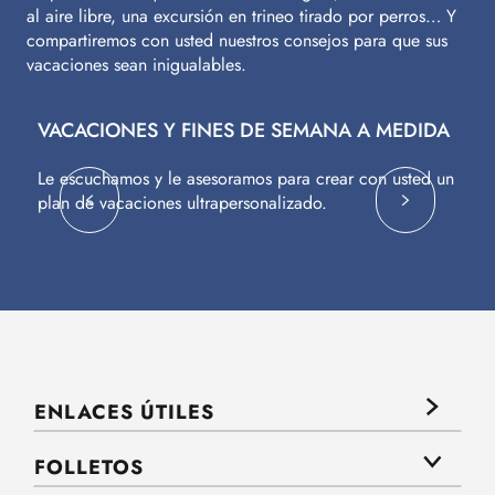
al aire libre, una excursión en trineo tirado por perros… Y
compartiremos con usted nuestros consejos para que sus
vacaciones sean inigualables.
VACACIONES Y FINES DE SEMANA A MEDIDA
V
Le escuchamos y le asesoramos para crear con usted un
Vu
plan de vacaciones ultrapersonalizado.
c
ENLACES ÚTILES
FOLLETOS