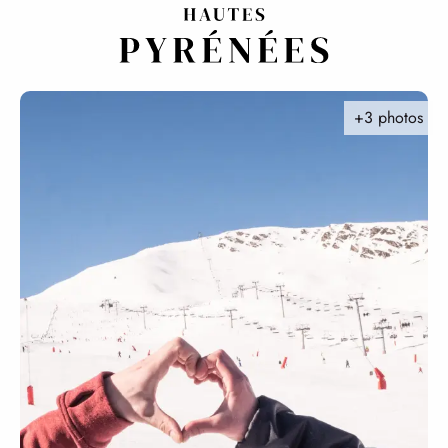
Aller
au
contenu
principal
+3 photos