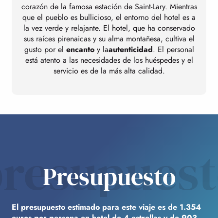
corazón de la famosa estación de Saint-Lary. Mientras
que el pueblo es bullicioso, el entorno del hotel es a
la vez verde y relajante. El hotel, que ha conservado
sus raíces pirenaicas y su alma montañesa, cultiva el
gusto por el
encanto
y la
autenticidad
. El personal
está atento a las necesidades de los huéspedes y el
servicio es de la más alta calidad.
resupues
Presupuesto
El presupuesto estimado para este viaje es de 1.354
euros por persona en hotel de 4 estrellas y de 903