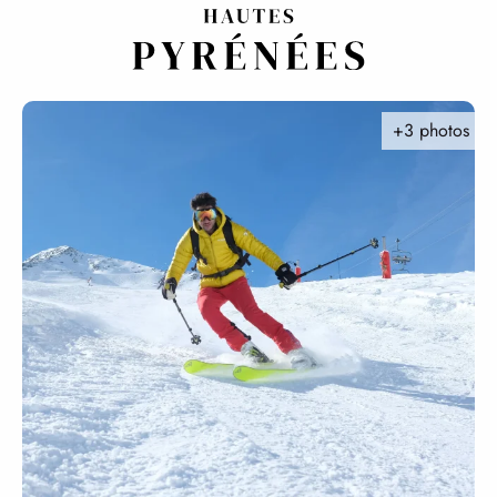
Aller
au
contenu
principal
+3 photos