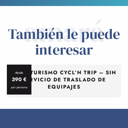
amará
También le puede
interesar
CICLOTURISMO CYCL’N TRIP – SIN
desde
390
€
SERVICIO DE TRASLADO DE
EQUIPAJES
por persona
p