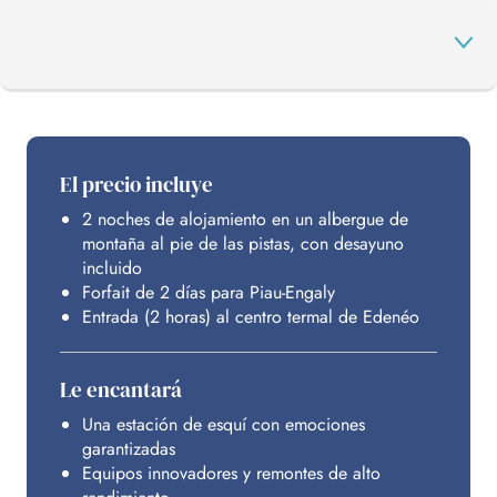
EL PROGRAMA
El precio incluye
2 noches de alojamiento en un albergue de
PIAU-ENGALY
montaña al pie de las pistas, con desayuno
incluido
Forfait de 2 días para Piau-Engaly
EDENÉO
Entrada (2 horas) al centro termal de Edenéo
Le encantará
ALOJAMIENTO
Una estación de esquí con emociones
garantizadas
PRESUPUESTO
Equipos innovadores y remontes de alto