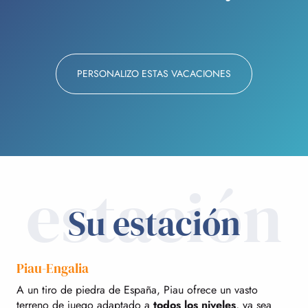
PERSONALIZO ESTAS VACACIONES
estación
Su estación
Piau-Engalia
A un tiro de piedra de España, Piau ofrece un vasto
terreno de juego adaptado a
todos los niveles
, ya sea