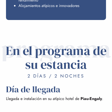
rendimiento
Alojamientos atípicos e innovadores
programa
En el programa de
su estancia
2 DÍAS / 2 NOCHES
Día de llegada
Llegada e instalación en su atípico hotel de
Piau-Engaly
.