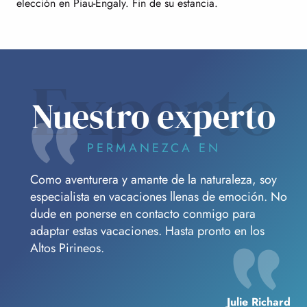
elección en Piau-Engaly. Fin de su estancia.
Experto
Nuestro experto
PERMANEZCA EN
Como aventurera y amante de la naturaleza, soy
especialista en vacaciones llenas de emoción. No
dude en ponerse en contacto conmigo para
adaptar estas vacaciones. Hasta pronto en los
Altos Pirineos.
Julie Richard