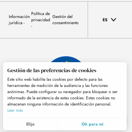
Política de
Información
Gestión del
privacidad
ES
jurídica
consentimiento
Gestión de las preferencias de cookies
Este sitio web habilita las cookies por defecto para las
herramientas de medición de la audiencia y las funciones
anónimas. Puede configurar su navegador para bloquear o ser
informado de la existencia de estas cookies. Estas cookies no
almacenan ninguna información de identificación personal.
© Tourisme Hautes-Pyrénées
Leer más
ES
MENÚ
Elijo
Ok para mí
Buscar
Voir les favoris
Para evaluar si nuestro sitio está optimizado y cumple con sus expectativas, medimos nuestra audiencia usando soluciones especializadas. Toda la información recogida por estas cookies es agregada y por lo tanto anonimizada.
Estas cookies pueden ser colocadas en nuestro sitio web por nuestros socios publicitarios. Pueden ser utilizadas por estas compañías para hacer un perfil de sus intereses y para proporcionarle anuncios relevantes en otros sitios web. No almacenan datos personales directamente, sino que se basan en la identificación única de su navegador y dispositivo de Internet. Si no permite estas cookies, su publicidad estará menos orientada.
Nos permite analizar las estadísticas de visitas a nuestro sitio.