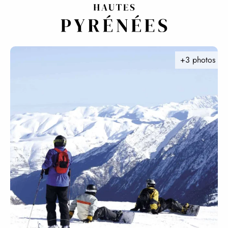
Aller
au
contenu
principal
+3 photos