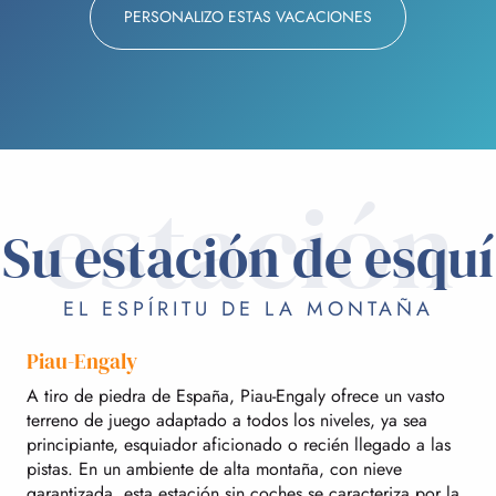
PERSONALIZO ESTAS VACACIONES
estación
Su estación de esquí
EL ESPÍRITU DE LA MONTAÑA
Piau-Engaly
A tiro de piedra de España, Piau-Engaly ofrece un vasto
terreno de juego adaptado a todos los niveles, ya sea
principiante, esquiador aficionado o recién llegado a las
pistas. En un ambiente de alta montaña, con nieve
garantizada, esta estación sin coches se caracteriza por la