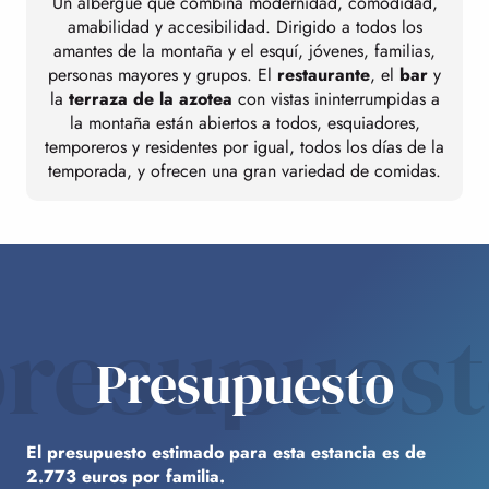
Un albergue que combina modernidad, comodidad,
amabilidad y accesibilidad. Dirigido a todos los
amantes de la montaña y el esquí, jóvenes, familias,
personas mayores y grupos. El
restaurante
, el
bar
y
la
terraza de la azotea
con vistas ininterrumpidas a
la montaña están abiertos a todos, esquiadores,
temporeros y residentes por igual, todos los días de la
temporada, y ofrecen una gran variedad de comidas.
resupues
Presupuesto
El presupuesto estimado para esta estancia es de
2.773 euros por familia.