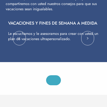
compartiremos con usted nuestros consejos para que sus
vacaciones sean inigualables.
VACACIONES Y FINES DE SEMANA A MEDIDA
V
Le escuchamos y le asesoramos para crear con usted un
Vu
plan de vacaciones ultrapersonalizado.
c