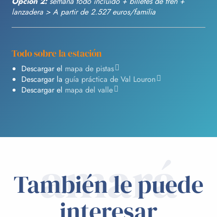
Opción 2:
semana todo incluido + billetes de tren +
lanzadera > A partir de 2.527 euros/familia
Todo sobre la estación
Descargar el
mapa de pistas
Descargar la
guía práctica de Val Louron
Descargar el
mapa del valle
amará
También le puede
interesar