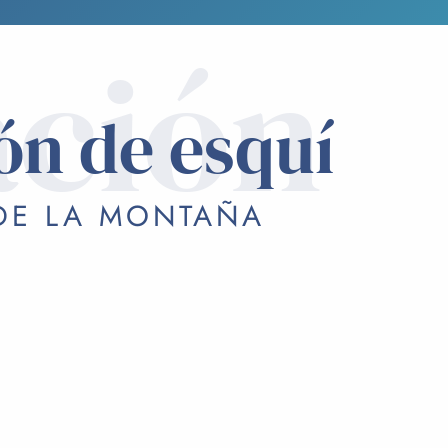
ación
ón de esquí
 DE LA MONTAÑA