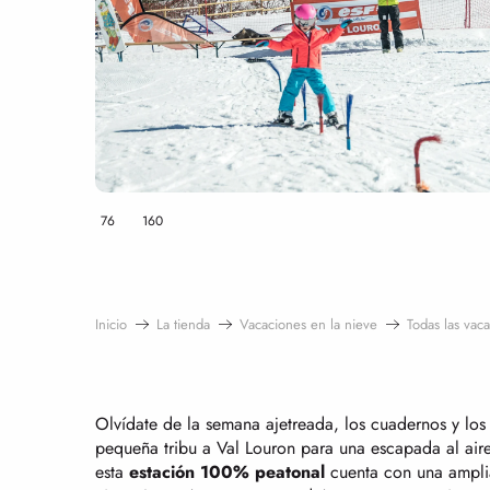
76
160
Inicio
La tienda
Vacaciones en la nieve
Todas las vac
Olvídate de la semana ajetreada, los cuadernos y los 
pequeña tribu a Val Louron para una escapada al aire l
esta
estación 100% peatonal
cuenta con una ampl