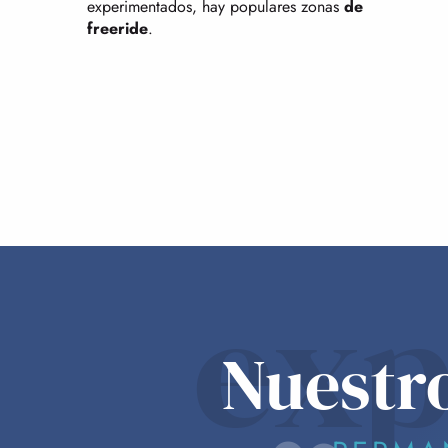
experimentados, hay populares zonas
de
freeride
.
exp
Nuestr