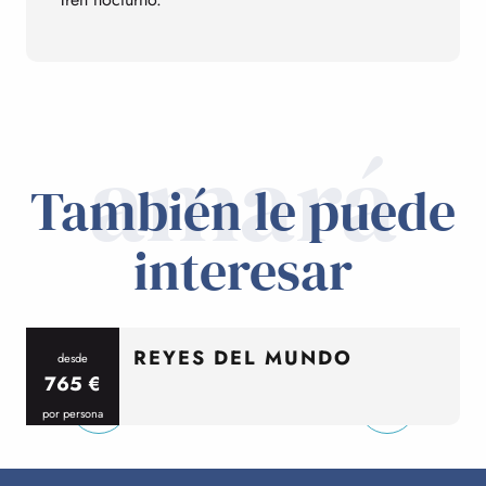
amará
También le puede
interesar
REYES DEL MUNDO
desde
765
€
por persona
p