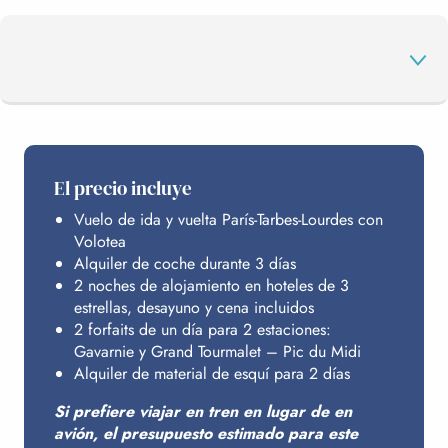
EL PROGRAMA
El precio incluye
Vuelo de ida y vuelta París-Tarbes-Lourdes con
SUS ESTACIONES
Volotea
Alquiler de coche durante 3 días
2 noches de alojamiento en hoteles de 3
ALOJAMIENTO
estrellas, desayuno y cena incluidos
2 forfaits de un día para 2 estaciones:
Gavarnie y Grand Tourmalet – Pic du Midi
Alquiler de material de esquí para 2 días
PRESUPUESTO
Si prefiere viajar en tren en lugar de en
avión, el presupuesto estimado para este
ACCESO DESDE PARÍS