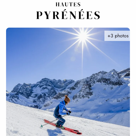
Aller
au
contenu
principal
+3 photos