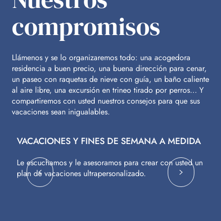
compromisos
Llámenos y se lo organizaremos todo: una acogedora
residencia a buen precio, una buena dirección para cenar,
un paseo con raquetas de nieve con guía, un baño caliente
al aire libre, una excursión en trineo tirado por perros… Y
compartiremos con usted nuestros consejos para que sus
vacaciones sean inigualables.
VACACIONES Y FINES DE SEMANA A MEDIDA
V
Le escuchamos y le asesoramos para crear con usted un
Vu
plan de vacaciones ultrapersonalizado.
c