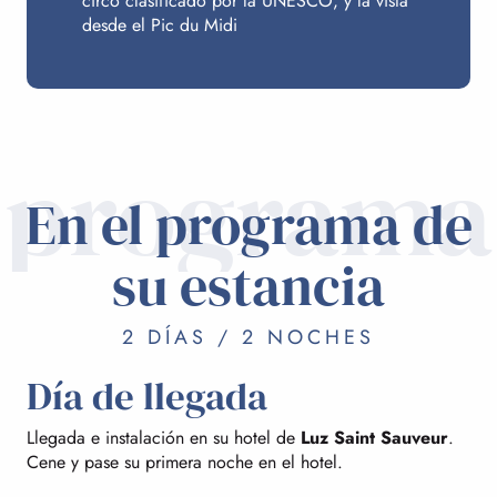
circo clasificado por la UNESCO, y la vista
desde el Pic du Midi
programa
En el programa de
su estancia
2 DÍAS / 2 NOCHES
Día de llegada
Llegada e instalación en su hotel de
Luz Saint Sauveur
.
Cene y pase su primera noche en el hotel.