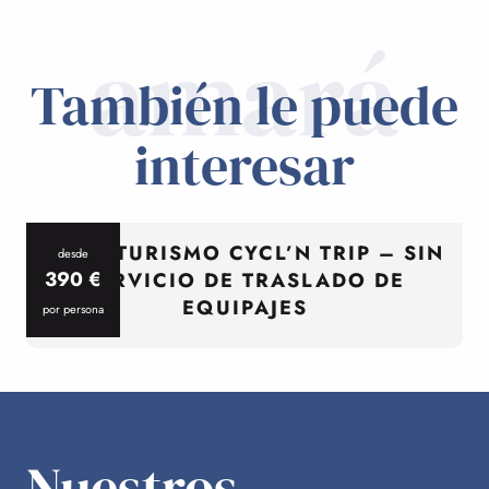
amará
También le puede
interesar
CICLOTURISMO CYCL’N TRIP – SIN
desde
390
€
SERVICIO DE TRASLADO DE
EQUIPAJES
por persona
p
Nuestros