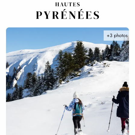
Aller
au
contenu
principal
+3 photos