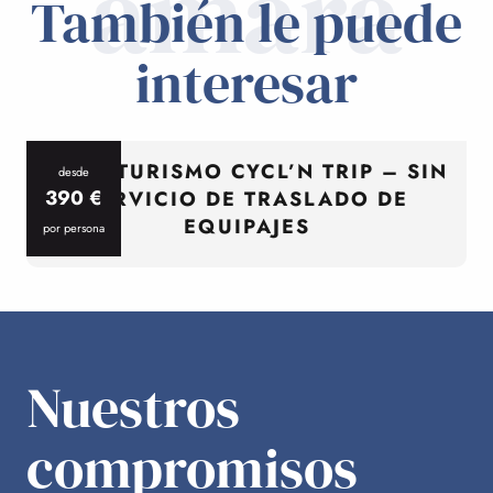
amará
También le puede
interesar
CICLOTURISMO CYCL’N TRIP – SIN
desde
390
€
SERVICIO DE TRASLADO DE
EQUIPAJES
por persona
p
Nuestros
compromisos