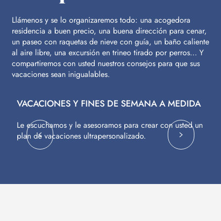
Llámenos y se lo organizaremos todo: una acogedora
residencia a buen precio, una buena dirección para cenar,
un paseo con raquetas de nieve con guía, un baño caliente
al aire libre, una excursión en trineo tirado por perros… Y
compartiremos con usted nuestros consejos para que sus
vacaciones sean inigualables.
VACACIONES Y FINES DE SEMANA A MEDIDA
V
Le escuchamos y le asesoramos para crear con usted un
Vu
plan de vacaciones ultrapersonalizado.
c