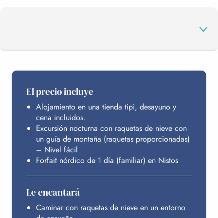
EL PROGRAMA
El precio incluye
Alojamiento en una tienda tipi, desayuno y
SU ZONA NÓRDICA
cena incluidos.
Excursión nocturna con raquetas de nieve con
un guía de montaña (raquetas proporcionadas)
ALOJAMIENTO
– Nivel fácil
Forfait nórdico de 1 día (familiar) en Nistos
PRESUPUESTO
Le encantará
Caminar con raquetas de nieve en un entorno