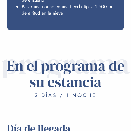
de ensueño
Pasar una noche en una tienda tipi a 1.600 m
de altitud en la nieve
programa
En el programa de
su estancia
2 DÍAS / 1 NOCHE
Día de llegada