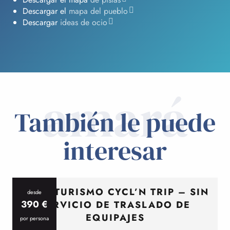
Descargar el
mapa del pueblo
Descargar
ideas de ocio
amará
También le puede
interesar
CICLOTURISMO CYCL’N TRIP – SIN
desde
390
€
SERVICIO DE TRASLADO DE
EQUIPAJES
por persona
p