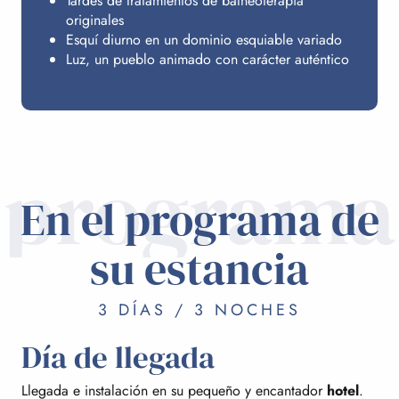
Tardes de tratamientos de balneoterapia
originales
Esquí diurno en un dominio esquiable variado
Luz, un pueblo animado con carácter auténtico
programa
En el programa de
su estancia
3 DÍAS / 3 NOCHES
Día de llegada
Llegada e instalación en su pequeño y encantador
hotel
.