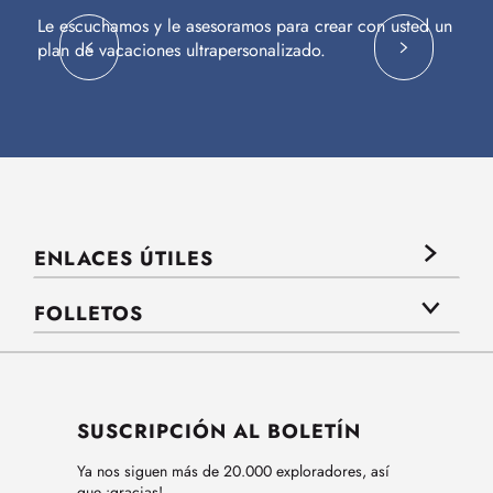
Le escuchamos y le asesoramos para crear con usted un
Vu
plan de vacaciones ultrapersonalizado.
c
ENLACES ÚTILES
FOLLETOS
SUSCRIPCIÓN AL BOLETÍN
Ya nos siguen más de 20.000 exploradores, así
que ¡gracias!