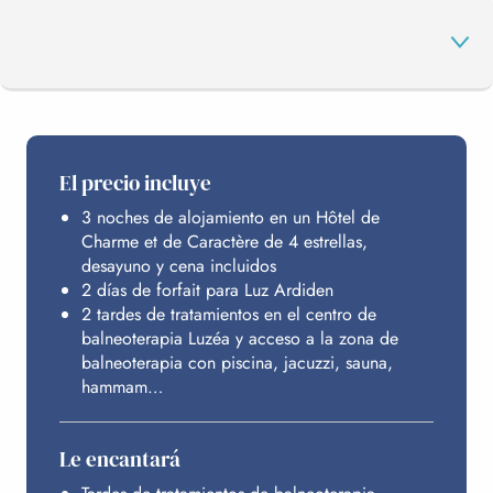
EL PROGRAMA
El precio incluye
3 noches de alojamiento en un Hôtel de
LUZ ARDIDEN
Charme et de Caractère de 4 estrellas,
desayuno y cena incluidos
2 días de forfait para Luz Ardiden
LUZÉA
2 tardes de tratamientos en el centro de
balneoterapia Luzéa y acceso a la zona de
balneoterapia con piscina, jacuzzi, sauna,
hammam…
ALOJAMIENTO
Le encantará
PRESUPUESTO