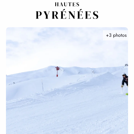
Aller
au
contenu
principal
+3 photos