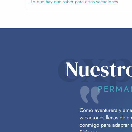
Lo que hay que saber para estas vacaciones
exp
Nuestr
PERMA
Como aventurera y amant
vacaciones llenas de e
conmigo para adaptar es