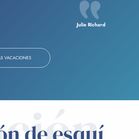
Julie Richard
AS VACACIONES
ación
ón de esquí