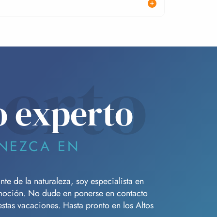
erto
o experto
NEZCA EN
e de la naturaleza, soy especialista en
moción. No dude en ponerse en contacto
tas vacaciones. Hasta pronto en los Altos