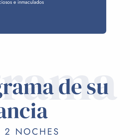
nciosos e inmaculados
grama
grama de su
ancia
/ 2 NOCHES