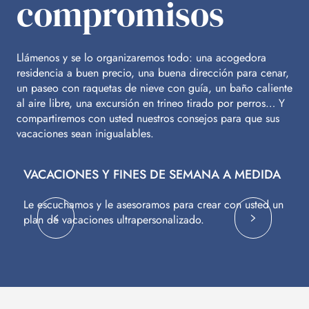
compromisos
Llámenos y se lo organizaremos todo: una acogedora
residencia a buen precio, una buena dirección para cenar,
un paseo con raquetas de nieve con guía, un baño caliente
al aire libre, una excursión en trineo tirado por perros… Y
compartiremos con usted nuestros consejos para que sus
vacaciones sean inigualables.
VACACIONES Y FINES DE SEMANA A MEDIDA
V
Le escuchamos y le asesoramos para crear con usted un
Vu
plan de vacaciones ultrapersonalizado.
c