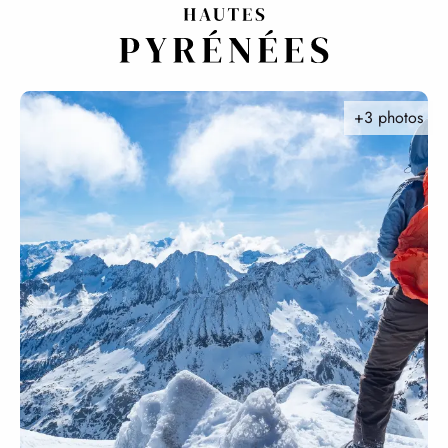
Aller
au
contenu
principal
+3 photos