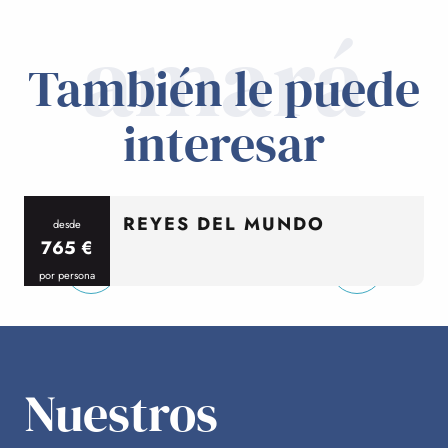
amará
También le puede
interesar
REYES DEL MUNDO
desde
765
€
por persona
p
Nuestros