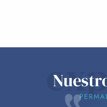
exp
Nuestr
PERMA