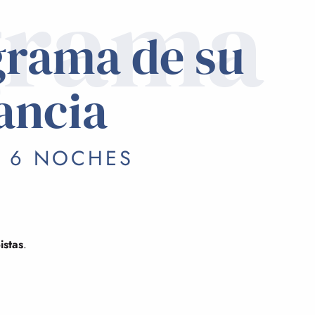
grama
grama de su
ancia
/ 6 NOCHES
istas
.