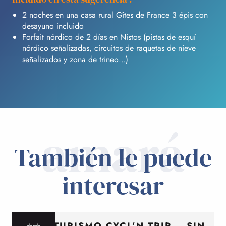
2 noches en una casa rural Gîtes de France 3 épis con
desayuno incluido
Forfait nórdico de 2 días en Nistos (pistas de esquí
nórdico señalizadas, circuitos de raquetas de nieve
señalizados y zona de trineo…)
amará
También le puede
interesar
CICLOTURISMO CYCL’N TRIP – SIN
desde