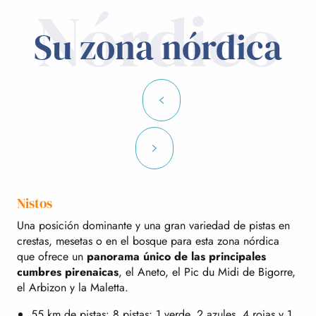
Nórdico
Su zona nórdica
Nistos
Una posición dominante y una gran variedad de pistas en
crestas, mesetas o en el bosque para esta zona nórdica
que ofrece un
panorama único de las principales
cumbres pirenaicas
, el Aneto, el Pic du Midi de Bigorre,
el Arbizon y la Maletta.
55 km de pistas: 8 pistas: 1 verde, 2 azules, 4 rojas y 1