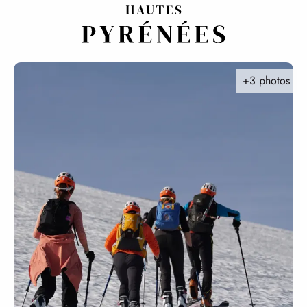
Aller
au
contenu
principal
+3 photos