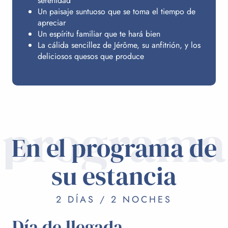
serenidad
Un paisaje suntuoso que se toma el tiempo de
apreciar
Un espíritu familiar que te hará bien
La cálida sencillez de Jérôme, su anfitrión, y los
deliciosos quesos que produce
programa
En el programa de
su estancia
2 DÍAS / 2 NOCHES
Día de llegada