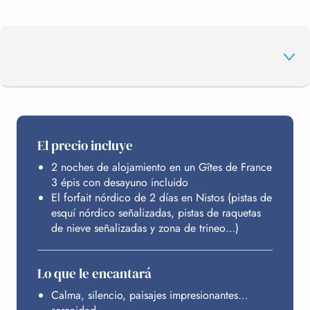
EL PROGRAMA
El precio incluye
2 noches de alojamiento en un Gîtes de France
SU ZONA NÓRDICA
3 épis con desayuno incluido
El forfait nórdico de 2 días en Nistos (pistas de
esquí nórdico señalizadas, pistas de raquetas
ALOJAMIENTO
de nieve señalizadas y zona de trineo…)
Lo que le encantará
PRESUPUESTO
Calma, silencio, paisajes impresionantes…