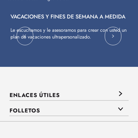
VACACIONES Y FINES DE SEMANA A MEDIDA
V
Le escuchamos y le asesoramos para crear con usted un
Vu
plan de vacaciones ultrapersonalizado.
c
ENLACES ÚTILES
FOLLETOS