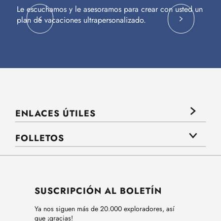
Le escuchamos y le asesoramos para crear con usted un
Vu
plan de vacaciones ultrapersonalizado.
c
ENLACES ÚTILES
FOLLETOS
SUSCRIPCIÓN AL BOLETÍN
Ya nos siguen más de 20.000 exploradores, así
que ¡gracias!