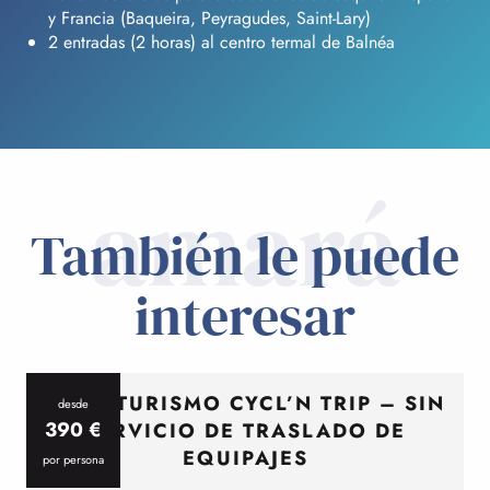
y Francia (Baqueira, Peyragudes, Saint-Lary)
2 entradas (2 horas) al centro termal de Balnéa
amará
También le puede
interesar
CICLOTURISMO CYCL’N TRIP – SIN
desde
390
€
SERVICIO DE TRASLADO DE
EQUIPAJES
por persona
p