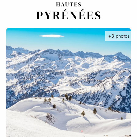
Aller
au
contenu
principal
+3 photos