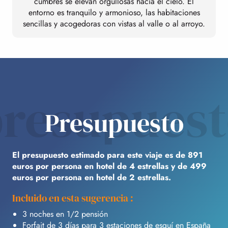
cumbres se elevan orgullosas hacia el cielo. El
entorno es tranquilo y armonioso, las habitaciones
sencillas y acogedoras con vistas al valle o al arroyo.
resupues
Presupuesto
El presupuesto estimado para este viaje es de 891
euros por persona en hotel de 4 estrellas y de 499
euros por persona en hotel de 2 estrellas.
Incluido en esta sugerencia :
3 noches en 1/2 pensión
Forfait de 3 días para 3 estaciones de esquí en España