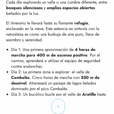
Cada día explorarás un valle o una cumbre diferente, entre
bosques silenciosos
y
amplios espacios abiertos
bañados por la luz.
El itinerario le llevará hasta su flamante
refugio
,
enclavado en la nieve. Esta estancia en sintonía con la
naturaleza es como una burbuja de aire puro, llena de
asombro y serenidad.
Día 1: Una primera aproximación de
4 horas de
marcha para 400 m de ascenso positivo
. Por el
camino, aprenderá a utilizar el equipo de seguridad
contra avalanchas.
Día 2: La primera zona a explorar: el valle de
Cambalès
. Cinco horas de marcha con
550 m de
desnivel
. Atravesará un paisaje de lagos helados
dominado por el pico Cambalès.
Día 3: Un bucólico bucle por el valle de
Aratille
hasta
su lago, salpicado por el goteo del Gave a la subida y
algunos descensos en tobogán a la vuelta. Tiempo de
marcha similar al del día anterior, con
100 m de