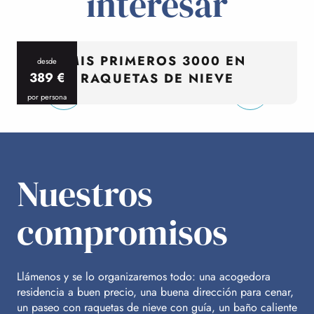
interesar
MIS PRIMEROS 3000 EN
desde
389
€
RAQUETAS DE NIEVE
por persona
p
Nuestros
compromisos
Llámenos y se lo organizaremos todo: una acogedora
residencia a buen precio, una buena dirección para cenar,
un paseo con raquetas de nieve con guía, un baño caliente