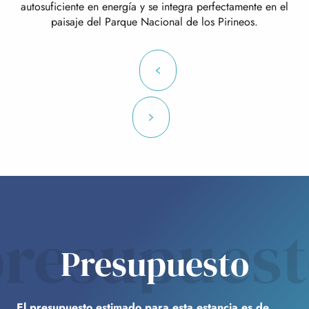
autosuficiente en energía y se integra perfectamente en el
paisaje del Parque Nacional de los Pirineos.
resupues
Presupuesto
El presupuesto estimado para esta estancia es de