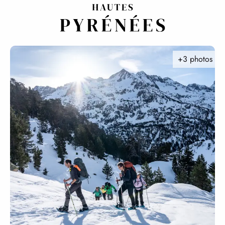
Aller
au
contenu
principal
+3 photos