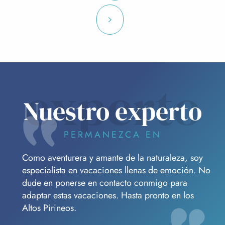
desnivel suplementario
.
Día 4: Regreso al punto de partida por una ruta
impresionante. Vastas extensiones de blanco, panoramas
sobrecogedores y el ambiente de la alta montaña,
donde ascenderá a una
altitud de 2400m
. Es un
regreso merecido, con
6 horas de marcha
,
600 m
de ascenso
y
1000 m de descenso
, pero seguro que
experto
será un espectáculo digno de contemplar antes de
volver a la civilización.
Nuestro experto
PERMANEZCA EN
Como aventurera y amante de la naturaleza, soy
especialista en vacaciones llenas de emoción. No
dude en ponerse en contacto conmigo para
adaptar estas vacaciones. Hasta pronto en los
Altos Pirineos.