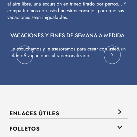
al aire libre, una excursión en trineo tirado por perros… Y
compartiremos con usted nuestros consejos para que sus
vacaciones sean inigualables.
VACACIONES Y FINES DE SEMANA A MEDIDA
V
Le escuchamos y le asesoramos para crear con usted un
Vu
plan de vacaciones ultrapersonalizado.
c
ENLACES ÚTILES
FOLLETOS