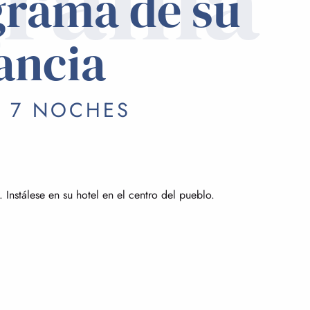
grama
grama de su
ancia
/ 7 NOCHES
 Instálese en su hotel en el centro del pueblo.