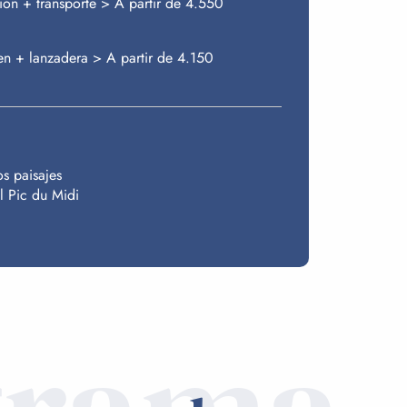
ión + transporte > A partir de 4.550
en + lanzadera > A partir de 4.150
os paisajes
el Pic du Midi