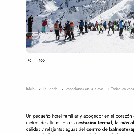
76
160
Inicio
La tienda
Vacaciones en la nieve
Todas las vac
Un pequeño hotel familiar y acogedor en el corazón 
metros de altitud. En esta
estación termal, la más a
cálidas y relajantes aguas del
centro de balneotera