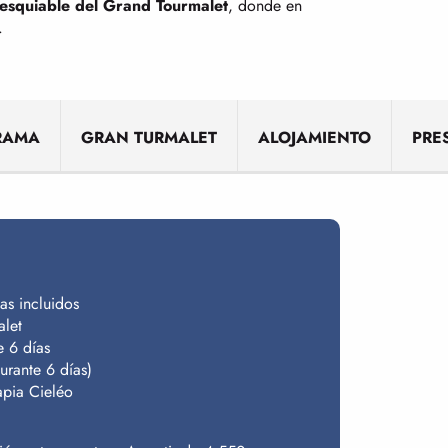
esquiable del Grand Tourmalet
, donde en
.
RAMA
GRAN TURMALET
ALOJAMIENTO
PRE
as incluidos
alet
e 6 días
urante 6 días)
rapia Cieléo