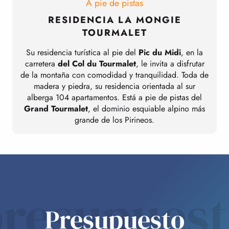
A pie de pistas
RESIDENCIA LA MONGIE
TOURMALET
S
Su residencia turística al pie del
Pic du Midi
, en la
carretera
del Col du Tourmalet
, le invita a disfrutar
c
de la montaña con comodidad y tranquilidad. Toda de
madera y piedra, su residencia orientada al sur
alberga 104 apartamentos. Está a pie de pistas del
Grand Tourmalet
, el dominio esquiable alpino más
grande de los Pirineos.
resupues
Presupuesto