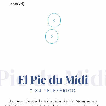
desnivel)
Pic du Mid
El Pic du Midi
Y SU TELEFÉRICO
Acceso desde la estación de La Mongie en