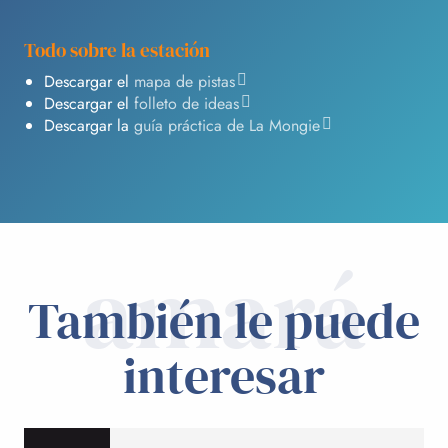
Todo sobre la estación
Descargar el
mapa de pistas
Descargar el
folleto de ideas
Descargar la
guía práctica de La Mongie
amará
También le puede
interesar