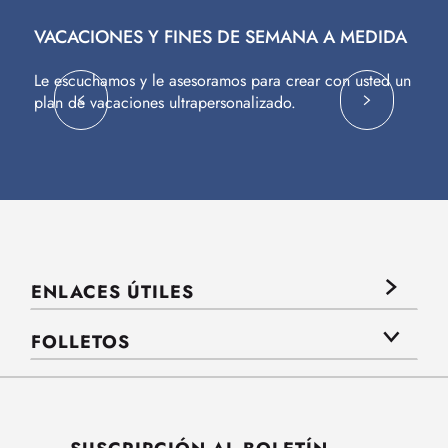
VACACIONES Y FINES DE SEMANA A MEDIDA
V
Le escuchamos y le asesoramos para crear con usted un
Vu
plan de vacaciones ultrapersonalizado.
c
ENLACES ÚTILES
FOLLETOS