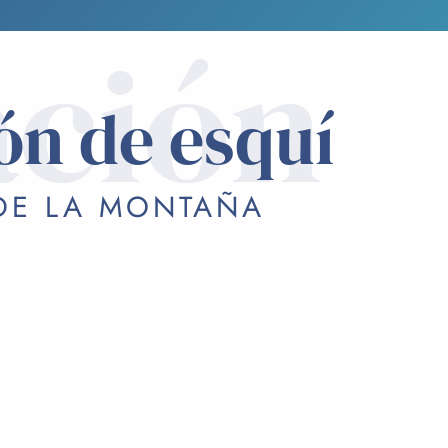
ación
ón de esquí
 DE LA MONTAÑA