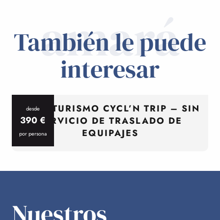
amará
También le puede
interesar
CICLOTURISMO CYCL’N TRIP – SIN
desde
390
€
SERVICIO DE TRASLADO DE
EQUIPAJES
por persona
p
Nuestros