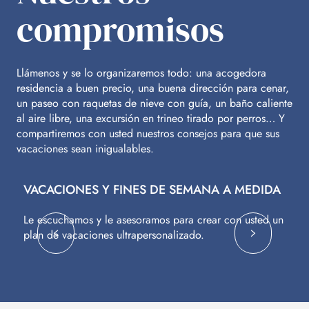
compromisos
Llámenos y se lo organizaremos todo: una acogedora
residencia a buen precio, una buena dirección para cenar,
un paseo con raquetas de nieve con guía, un baño caliente
al aire libre, una excursión en trineo tirado por perros… Y
compartiremos con usted nuestros consejos para que sus
vacaciones sean inigualables.
VACACIONES Y FINES DE SEMANA A MEDIDA
V
Le escuchamos y le asesoramos para crear con usted un
Vu
plan de vacaciones ultrapersonalizado.
c