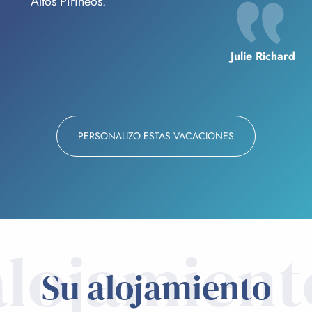
Altos Pirineos.
Julie Richard
PERSONALIZO ESTAS VACACIONES
alojamient
Su alojamiento