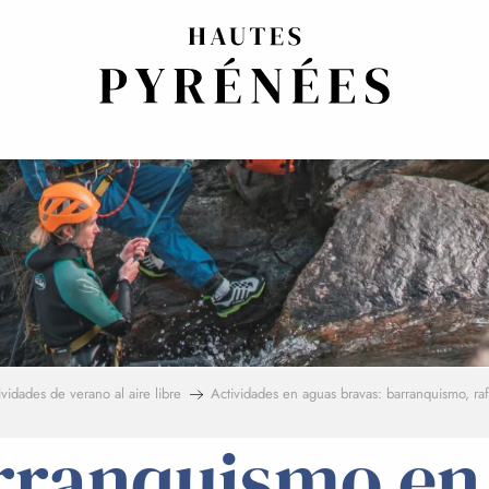
ividades de verano al aire libre
Actividades en aguas bravas: barranquismo, raf
rranquismo en 