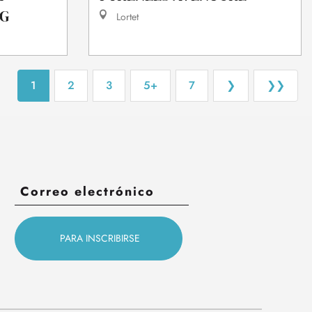
NG
Lortet
1
2
3
5+
7
❯
❯❯