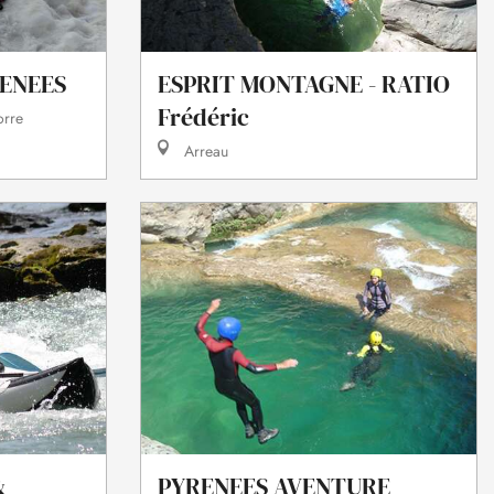
ENEES
ESPRIT MONTAGNE - RATIO
Frédéric
orre
Arreau
&
PYRENEES AVENTURE