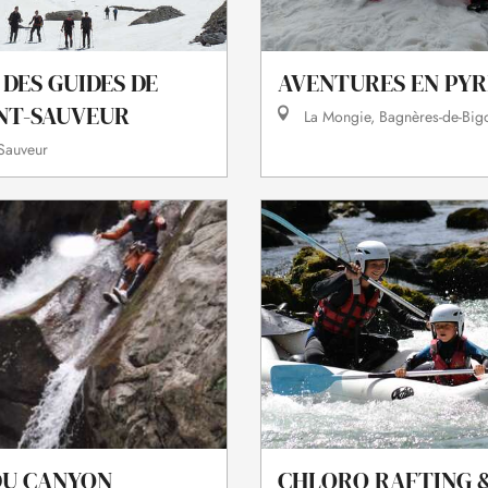
DES GUIDES DE
AVENTURES EN PYR
INT-SAUVEUR
La Mongie, Bagnères-de-Big
-Sauveur
DU CANYON
CHLORO RAFTING 