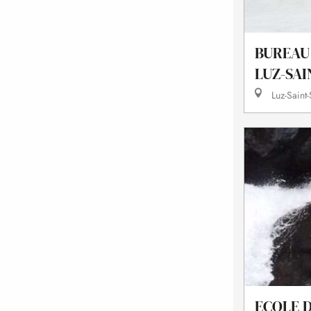
BUREAU 
LUZ-SA
Luz-Saint
ECOLE 