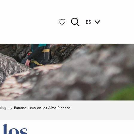
ES
Buscar
Voir les favoris
ting
Barranquismo en los Altos Pirineos
los