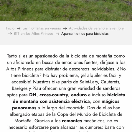
Inicio
Las montañas en verano
Actividades de verano al aire libre
BTT en los Altos Pirineos
Aparcamientos para bicicletas
Tanto si es un apasionado de la bicicleta de montaña como
un aficionado en busca de emociones fuertes, diríjase a los
Altos Pirineos para disfrutar de descensos inolvidables. ¿No
tiene bicicleta? No hay problema, ¡el alquiler es fácil y
accesible! Nuestros bike parks de Saint-Lary, Cauterets,
Barèges y Piau ofrecen una gran variedad de senderos
aptos para
DH
,
cross-country
,
enduro
e incluso
bicicleta
de montaña con asistencia eléctrica
, con
mágicos
panoramas
a lo largo del recorrido. Dos de ellas han
albergado etapas de la Copa del Mundo de Bicicleta de
Montaña. Gracias a los
remontes
mecánicos, no es
necesario esforzarse para alcanzar las cumbres: basta con