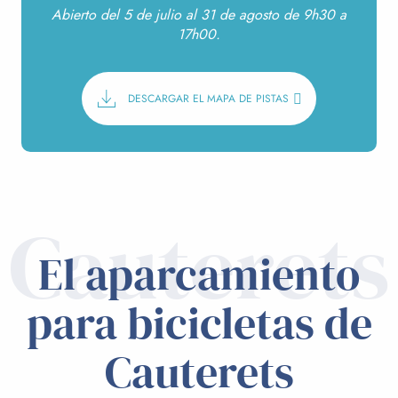
Abierto del 5 de julio al 31 de agosto de 9h30 a
17h00.
DESCARGAR EL MAPA DE PISTAS
Cauterets
El aparcamiento
para bicicletas de
Cauterets