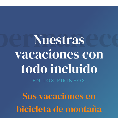
permanec
Nuestras
vacaciones con
todo incluido
EN LOS PIRINEOS
Sus vacaciones en
bicicleta de montaña