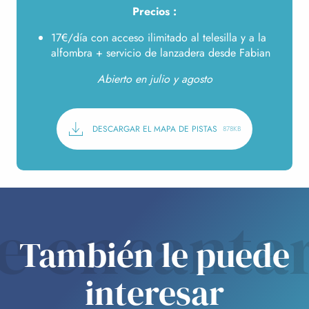
Precios :
17€/día con acceso ilimitado al telesilla y a la
alfombra + servicio de lanzadera desde Fabian
Abierto en julio y agosto
DESCARGAR EL MAPA DE PISTAS
878KB
e encanta
También le puede
interesar