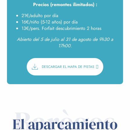
Precios (remontes ilimitados) :
21€/adulto por día
16€/niño (5-12 años) por día
13€/pers. Forfait descubrimiento 2 horas
Abierto del 5 de julio al 31 de agosto de 9h30 a
17h00.
DESCARGAR EL MAPA DE PISTAS
Barèges
El aparcamiento